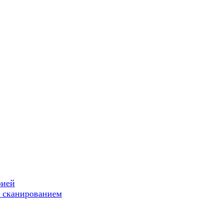
фией
 сканированием