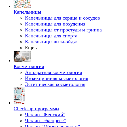
Капельницы
Капельницы для сердца и сосудов
Капельницы для похудения
Капельницы от простуды и гриппа
Капельницы для спорта
Капельницы анти-эйдж
Еще
Косметология
Аппаратная косметология
Инъекционная косметология
Эстетическая косметология
Check-up программы
Чек-ап "Женский"
Чек-ап "Экспресс"
Чек-ап “Обмен веществ”