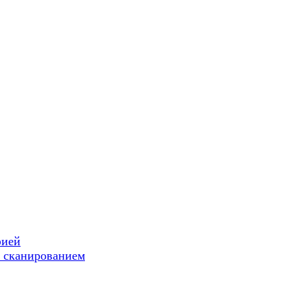
фией
 сканированием