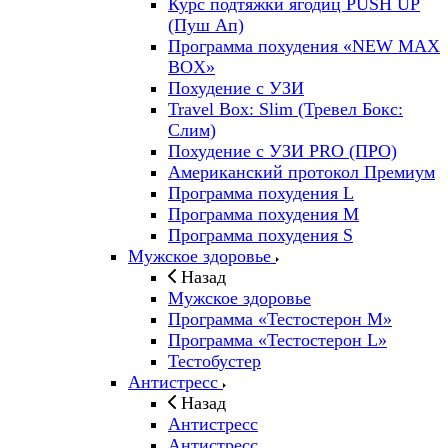
Курс подтяжки ягодиц PUSH UP
(Пуш Ап)
Программа похудения «NEW MAX
BOX»
Похудение с УЗИ
Travel Box: Slim (Тревел Бокс:
Слим)
Похудение с УЗИ PRO (ПРО)
Американский протокол Премиум
Программа похудения L
Программа похудения M
Программа похудения S
Мужское здоровье
Назад
Мужское здоровье
Программа «Тестостерон M»
Программа «Тестостерон L»
Тестобустер
Антистресс
Назад
Антистресс
Антистресс