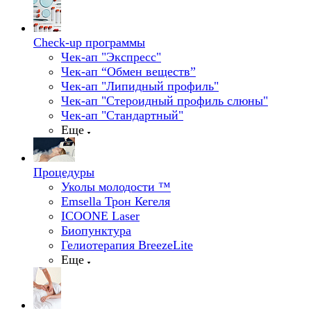
Check-up программы
Чек-ап "Экспресс"
Чек-ап “Обмен веществ”
Чек-ап "Липидный профиль"
Чек-ап "Стероидный профиль слюны"
Чек-ап "Стандартный"
Еще
Процедуры
Уколы молодости ™
Emsella Трон Кегеля
ICOONE Laser
Биопунктура
Гелиотерапия BreezeLite
Еще