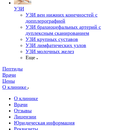
УЗИ
УЗИ вен нижних конечностей с
допплерографией
УЗИ брахиоцефальных артерий с
дуплексным сканированием
УЗИ крупных суставов
УЗИ лимфатических узлов
УЗИ молочных желез
Еще
Пептиды
Врачи
Цены
О клинике
О клинике
Врачи
Отзывы
Лицензии
Юридическая информация
Реквизиты