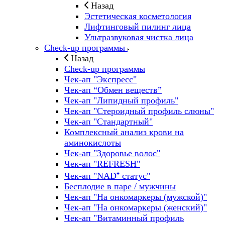
Назад
Эстетическая косметология
Лифтинговый пилинг лица
Ультразвуковая чистка лица
Check-up программы
Назад
Check-up программы
Чек-ап "Экспресс"
Чек-ап “Обмен веществ”
Чек-ап "Липидный профиль"
Чек-ап "Стероидный профиль слюны"
Чек-ап "Стандартный"
Комплексный анализ крови на
аминокислоты
Чек-ап "Здоровье волос"
Чек-ап "REFRESH"
Чек-ап "NAD⁺ статус"
Бесплодие в паре / мужчины
Чек-ап "На онкомаркеры (мужской)"
Чек-ап "На онкомаркеры (женский)"
Чек-ап "Витаминный профиль