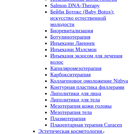
Salmon DNA-Therapy
Бейби Ботокс (Baby Botox):
искусство естественной
молодости
Биоревитализация
Ботулинотерапия
Инъекции Лаеннек
Инъекции Мэлсмон
Инъекция экзосом для лечения
волос
Капиляромезотерапия
Карбокситерапия
Коллагеновое омоложение Nithya
Контурная пластика филлерами
Липолитики для лица
Липолитики для тела
Мезотерапия кожи головы
Мезотерапия тела
Плазмотерапия
Плацентарная терапия Curacen
Эстетическая косметология