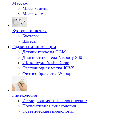
Массаж
Массаж лица
Массаж тела
Бустеры и шотсы
Бустеры
Шотсы
Гаджеты и инновации
Датчик глюкозы CGM
Диагностика тела Visbody S30
ИК капсула Yashi Dome
Светодиодная маска JOVS
Фитнес-браслеты Whoop
Гинекология
Исследования гинекологические
Превентивная гинекология
Эстетическая гинекология