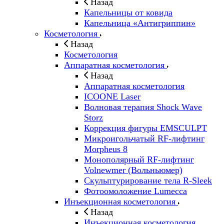
Назад
Капельницы от ковида
Капельница «Антигриппин»
Косметология
Назад
Косметология
Аппаратная косметология
Назад
Аппаратная косметология
ICOONE Laser
Волновая терапия Shock Wave
Storz
Коррекция фигуры EMSCULPT
Микроигольчатый RF-лифтинг
Morpheus 8
Монополярный RF-лифтинг
Volnewmer (Вольньюмер)
Скульптурирование тела R-Sleek
Фотоомоложение Lumecca
Инъекционная косметология
Назад
Инъекционная косметология