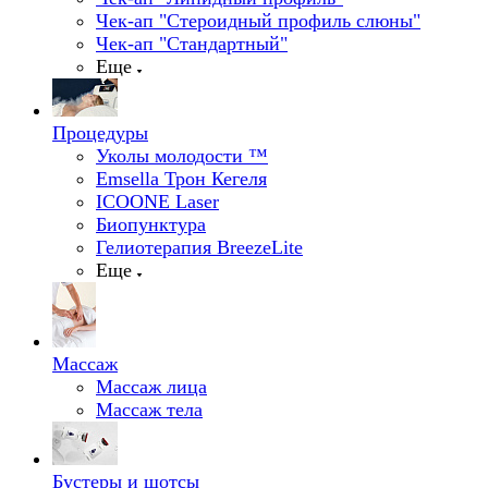
Чек-ап "Стероидный профиль слюны"
Чек-ап "Стандартный"
Еще
Процедуры
Уколы молодости ™
Emsella Трон Кегеля
ICOONE Laser
Биопунктура
Гелиотерапия BreezeLite
Еще
Массаж
Массаж лица
Массаж тела
Бустеры и шотсы