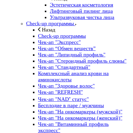
Эстетическая косметология
Лифтинговый пилинг лица
Ультразвуковая чистка лица
Check-up программы
Назад
Check-up программы
Чек-ап "Экспресс"
Чек-ап “Обмен веществ”
Чек-ап "Липидный профиль"
Чек-ап "Стероидный профиль слюны"
Чек-ап "Стандартный"
Комплексный анализ крови на
аминокислоты
Чек-ап "Здоровье волос"
Чек-ап "REFRESH"
Чек-ап "NAD⁺ статус"
Бесплодие в паре / мужчины
Чек-ап "На онкомаркеры (мужской)"
Чек-ап "На онкомаркеры (женский)"
Чек-ап "Витаминный профиль
экспресс"