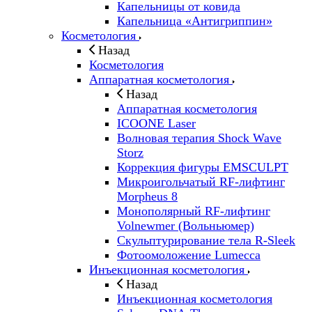
Капельницы от ковида
Капельница «Антигриппин»
Косметология
Назад
Косметология
Аппаратная косметология
Назад
Аппаратная косметология
ICOONE Laser
Волновая терапия Shock Wave
Storz
Коррекция фигуры EMSCULPT
Микроигольчатый RF-лифтинг
Morpheus 8
Монополярный RF-лифтинг
Volnewmer (Вольньюмер)
Скульптурирование тела R-Sleek
Фотоомоложение Lumecca
Инъекционная косметология
Назад
Инъекционная косметология