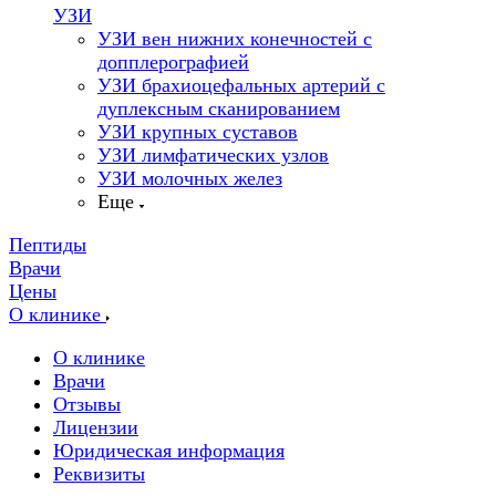
УЗИ
УЗИ вен нижних конечностей с
допплерографией
УЗИ брахиоцефальных артерий с
дуплексным сканированием
УЗИ крупных суставов
УЗИ лимфатических узлов
УЗИ молочных желез
Еще
Пептиды
Врачи
Цены
О клинике
О клинике
Врачи
Отзывы
Лицензии
Юридическая информация
Реквизиты