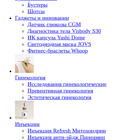
Бустеры
Шотсы
Гаджеты и инновации
Датчик глюкозы CGM
Диагностика тела Visbody S30
ИК капсула Yashi Dome
Светодиодная маска JOVS
Фитнес-браслеты Whoop
Гинекология
Исследования гинекологические
Превентивная гинекология
Эстетическая гинекология
Инъекции
Инъекция Refresh Митохондрии
Инъекция анти-эйдж Пинеамин