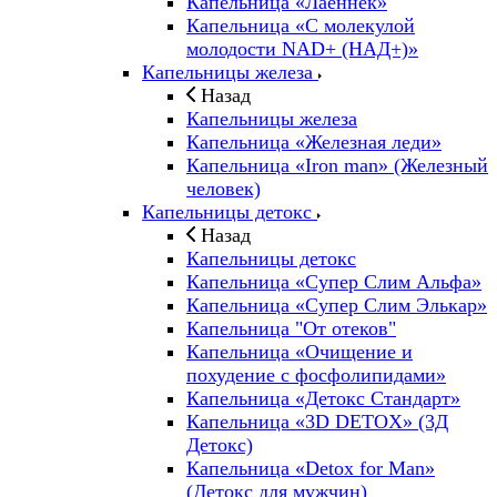
Капельница «Лаеннек»
Капельница «С молекулой
молодости NAD+ (НАД+)»
Капельницы железа
Назад
Капельницы железа
Капельница «Железная леди»
Капельница «Iron man» (Железный
человек)
Капельницы детокс
Назад
Капельницы детокс
Капельница «Супер Слим Альфа»
Капельница «Супер Слим Элькар»
Капельница "От отеков"
Капельница «Очищение и
похудение с фосфолипидами»
Капельница «Детокс Стандарт»
Капельница «3D DETOX» (3Д
Детокс)
Капельница «Detox for Man»
(Детокс для мужчин)