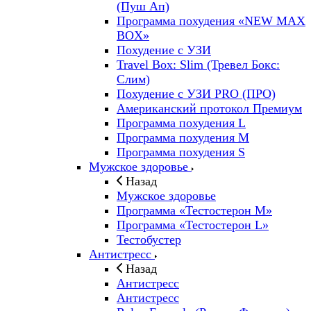
(Пуш Ап)
Программа похудения «NEW MAX
BOX»
Похудение с УЗИ
Travel Box: Slim (Тревел Бокс:
Слим)
Похудение с УЗИ PRO (ПРО)
Американский протокол Премиум
Программа похудения L
Программа похудения M
Программа похудения S
Мужское здоровье
Назад
Мужское здоровье
Программа «Тестостерон M»
Программа «Тестостерон L»
Тестобустер
Антистресс
Назад
Антистресс
Антистресс