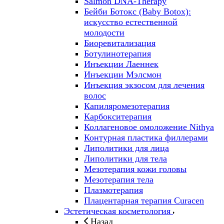
Salmon DNA-Therapy
Бейби Ботокс (Baby Botox):
искусство естественной
молодости
Биоревитализация
Ботулинотерапия
Инъекции Лаеннек
Инъекции Мэлсмон
Инъекция экзосом для лечения
волос
Капиляромезотерапия
Карбокситерапия
Коллагеновое омоложение Nithya
Контурная пластика филлерами
Липолитики для лица
Липолитики для тела
Мезотерапия кожи головы
Мезотерапия тела
Плазмотерапия
Плацентарная терапия Curacen
Эстетическая косметология
Назад