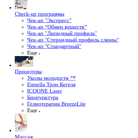
Check-up программы
Чек-ап "Экспресс"
Чек-ап “Обмен веществ”
Чек-ап "Липидный профиль"
Чек-ап "Стероидный профиль слюны"
Чек-ап "Стандартный"
Еще
Процедуры
Уколы молодости ™
Emsella Трон Кегеля
ICOONE Laser
Биопунктура
Гелиотерапия BreezeLite
Еще
Массаж