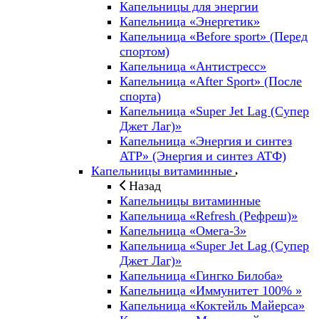
Капельницы для энергии
Капельница «Энергетик»
Капельница «Before sport» (Перед
спортом)
Капельница «Антистресс»
Капельница «After Sport» (После
спорта)
Капельница «Super Jet Lag (Супер
Джет Лаг)»
Капельница «Энергия и синтез
ATP» (Энергия и синтез АТФ)
Капельницы витаминные
Назад
Капельницы витаминные
Капельница «Refresh (Рефреш)»
Капельница «Омега-3»
Капельница «Super Jet Lag (Супер
Джет Лаг)»
Капельница «Гингко Билоба»
Капельница «Иммунитет 100% »
Капельница «Коктейль Майерса»