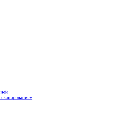
фией
 сканированием