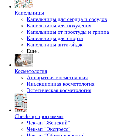
Капельницы
Капельницы для сердца и сосудов
Капельницы для похудения
Капельницы от простуды и гриппа
Капельницы для спорта
Капельницы анти-эйдж
Еще
Косметология
Аппаратная косметология
Инъекционная косметология
Эстетическая косметология
Check-up программы
Чек-ап "Женский"
Чек-ап "Экспресс"
Чек-ап “Обмен веществ”