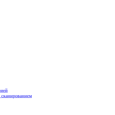
фией
 сканированием