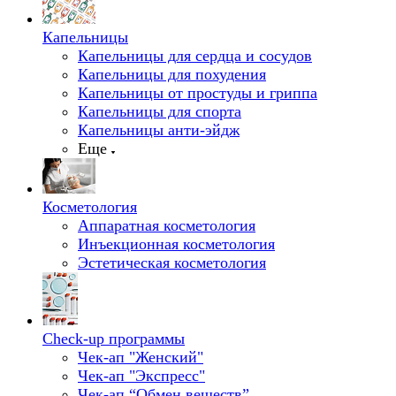
Капельницы
Капельницы для сердца и сосудов
Капельницы для похудения
Капельницы от простуды и гриппа
Капельницы для спорта
Капельницы анти-эйдж
Еще
Косметология
Аппаратная косметология
Инъекционная косметология
Эстетическая косметология
Check-up программы
Чек-ап "Женский"
Чек-ап "Экспресс"
Чек-ап “Обмен веществ”