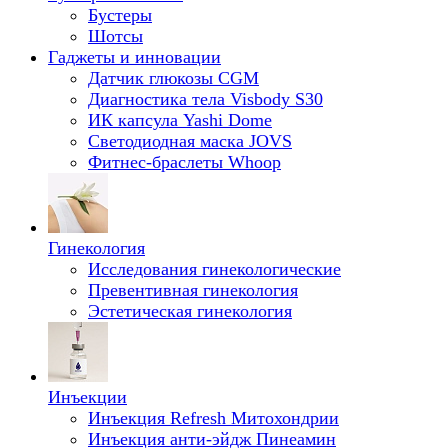
Бустеры
Шотсы
Гаджеты и инновации
Датчик глюкозы CGM
Диагностика тела Visbody S30
ИК капсула Yashi Dome
Светодиодная маска JOVS
Фитнес-браслеты Whoop
Гинекология
Исследования гинекологические
Превентивная гинекология
Эстетическая гинекология
Инъекции
Инъекция Refresh Митохондрии
Инъекция анти-эйдж Пинеамин