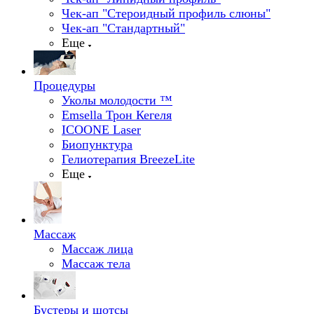
Чек-ап "Стероидный профиль слюны"
Чек-ап "Стандартный"
Еще
Процедуры
Уколы молодости ™
Emsella Трон Кегеля
ICOONE Laser
Биопунктура
Гелиотерапия BreezeLite
Еще
Массаж
Массаж лица
Массаж тела
Бустеры и шотсы