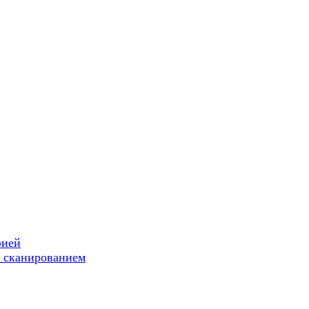
фией
 сканированием