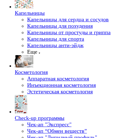
Капельницы
Капельницы для сердца и сосудов
Капельницы для похудения
Капельницы от простуды и гриппа
Капельницы для спорта
Капельницы анти-эйдж
Еще
Косметология
Аппаратная косметология
Инъекционная косметология
Эстетическая косметология
Check-up программы
Чек-ап "Экспресс"
Чек-ап “Обмен веществ”
Чек-ап "Липидный профиль"