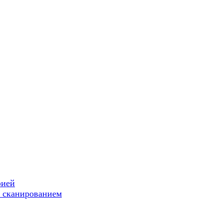
фией
 сканированием