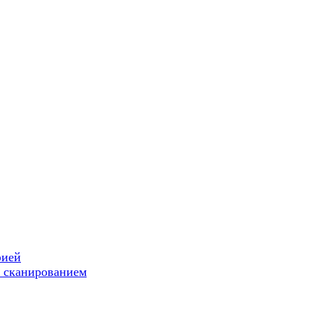
фией
 сканированием