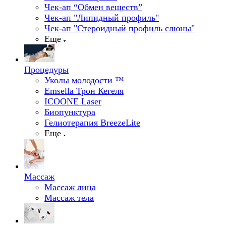
Чек-ап “Обмен веществ”
Чек-ап "Липидный профиль"
Чек-ап "Стероидный профиль слюны"
Еще
Процедуры
Уколы молодости ™
Emsella Трон Кегеля
ICOONE Laser
Биопунктура
Гелиотерапия BreezeLite
Еще
Массаж
Массаж лица
Массаж тела