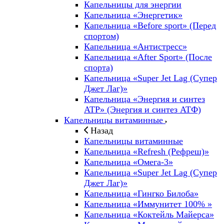
Капельницы для энергии
Капельница «Энергетик»
Капельница «Before sport» (Перед
спортом)
Капельница «Антистресс»
Капельница «After Sport» (После
спорта)
Капельница «Super Jet Lag (Супер
Джет Лаг)»
Капельница «Энергия и синтез
ATP» (Энергия и синтез АТФ)
Капельницы витаминные
Назад
Капельницы витаминные
Капельница «Refresh (Рефреш)»
Капельница «Омега-3»
Капельница «Super Jet Lag (Супер
Джет Лаг)»
Капельница «Гингко Билоба»
Капельница «Иммунитет 100% »
Капельница «Коктейль Майерса»