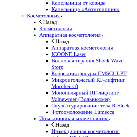
Капельницы от ковида
Капельница «Антигриппин»
Косметология
Назад
Косметология
Аппаратная косметология
Назад
Аппаратная косметология
ICOONE Laser
Волновая терапия Shock Wave
Storz
Коррекция фигуры EMSCULPT
Микроигольчатый RF-лифтинг
Morpheus 8
Монополярный RF-лифтинг
Volnewmer (Вольньюмер)
Скульптурирование тела R-Sleek
Фотоомоложение Lumecca
Инъекционная косметология
Назад
Инъекционная косметология