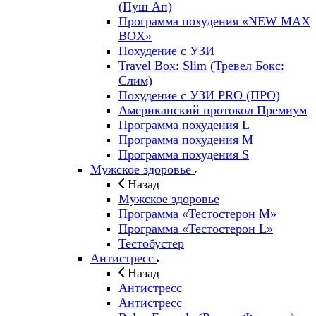
(Пуш Ап)
Программа похудения «NEW MAX
BOX»
Похудение с УЗИ
Travel Box: Slim (Тревел Бокс:
Слим)
Похудение с УЗИ PRO (ПРО)
Американский протокол Премиум
Программа похудения L
Программа похудения M
Программа похудения S
Мужское здоровье
Назад
Мужское здоровье
Программа «Тестостерон M»
Программа «Тестостерон L»
Тестобустер
Антистресс
Назад
Антистресс
Антистресс