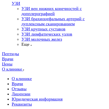
УЗИ
УЗИ вен нижних конечностей с
допплерографией
УЗИ брахиоцефальных артерий с
дуплексным сканированием
УЗИ крупных суставов
УЗИ лимфатических узлов
УЗИ молочных желез
Еще
Пептиды
Врачи
Цены
О клинике
О клинике
Врачи
Отзывы
Лицензии
Юридическая информация
Реквизиты