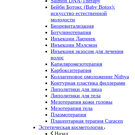
Salmon DNA-Therapy
Бейби Ботокс (Baby Botox):
искусство естественной
молодости
Биоревитализация
Ботулинотерапия
Инъекции Лаеннек
Инъекции Мэлсмон
Инъекция экзосом для лечения
волос
Капиляромезотерапия
Карбокситерапия
Коллагеновое омоложение Nithya
Контурная пластика филлерами
Липолитики для лица
Липолитики для тела
Мезотерапия кожи головы
Мезотерапия тела
Плазмотерапия
Плацентарная терапия Curacen
Эстетическая косметология
Назад