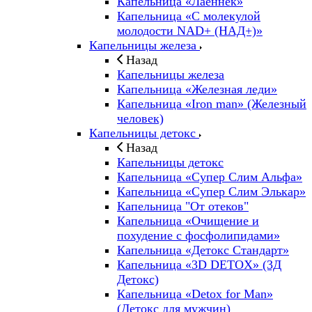
Капельница «Лаеннек»
Капельница «С молекулой
молодости NAD+ (НАД+)»
Капельницы железа
Назад
Капельницы железа
Капельница «Железная леди»
Капельница «Iron man» (Железный
человек)
Капельницы детокс
Назад
Капельницы детокс
Капельница «Супер Слим Альфа»
Капельница «Супер Слим Элькар»
Капельница "От отеков"
Капельница «Очищение и
похудение с фосфолипидами»
Капельница «Детокс Стандарт»
Капельница «3D DETOX» (3Д
Детокс)
Капельница «Detox for Man»
(Детокс для мужчин)