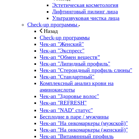
Эстетическая косметология
Лифтинговый пилинг лица
Ультразвуковая чистка лица
Check-up программы
Назад
Check-up программы
Чек-ап "Женский"
Чек-ап "Экспресс"
Чек-ап “Обмен веществ”
Чек-ап "Липидный профиль"
Чек-ап "Стероидный профиль слюны"
Чек-ап "Стандартный"
Комплексный анализ крови на
аминокислоты
Чек-ап "Здоровье волос"
Чек-ап "REFRESH"
Чек-ап "NAD⁺ статус"
Бесплодие в паре / мужчины
Чек-ап "На онкомаркеры (мужской)"
Чек-ап "На онкомаркеры (женский)"
Чек-ап "Витаминный профиль