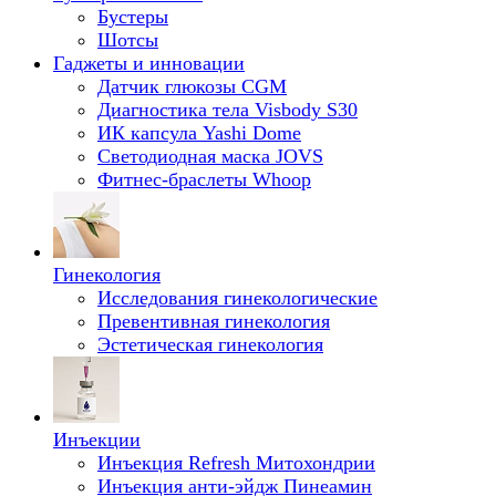
Бустеры
Шотсы
Гаджеты и инновации
Датчик глюкозы CGM
Диагностика тела Visbody S30
ИК капсула Yashi Dome
Светодиодная маска JOVS
Фитнес-браслеты Whoop
Гинекология
Исследования гинекологические
Превентивная гинекология
Эстетическая гинекология
Инъекции
Инъекция Refresh Митохондрии
Инъекция анти-эйдж Пинеамин