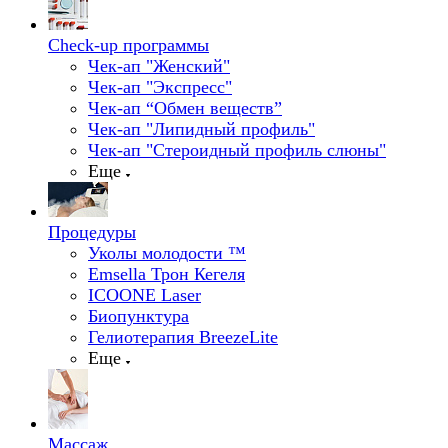
Check-up программы
Чек-ап "Женский"
Чек-ап "Экспресс"
Чек-ап “Обмен веществ”
Чек-ап "Липидный профиль"
Чек-ап "Стероидный профиль слюны"
Еще
Процедуры
Уколы молодости ™
Emsella Трон Кегеля
ICOONE Laser
Биопунктура
Гелиотерапия BreezeLite
Еще
Массаж