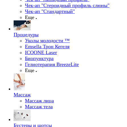
Чек-ап "Стероидный профиль слюны"
Чек-ап "Стандартный"
Еще
Процедуры
Уколы молодости ™
Emsella Трон Кегеля
ICOONE Laser
Биопунктура
Гелиотерапия BreezeLite
Еще
Массаж
Массаж лица
Массаж тела
Бустеры и шотсы