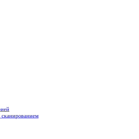
фией
 сканированием