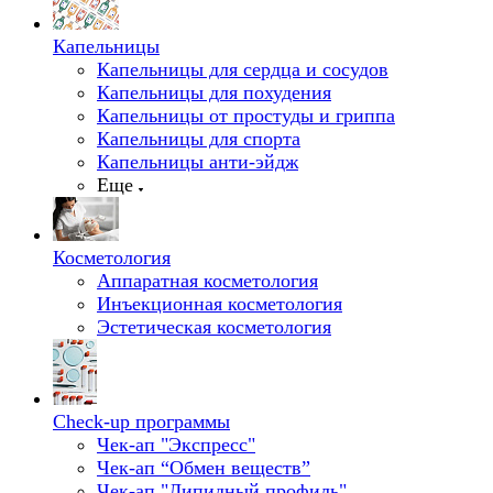
Капельницы
Капельницы для сердца и сосудов
Капельницы для похудения
Капельницы от простуды и гриппа
Капельницы для спорта
Капельницы анти-эйдж
Еще
Косметология
Аппаратная косметология
Инъекционная косметология
Эстетическая косметология
Check-up программы
Чек-ап "Экспресс"
Чек-ап “Обмен веществ”
Чек-ап "Липидный профиль"