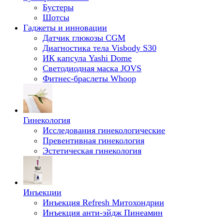
Бустеры
Шотсы
Гаджеты и инновации
Датчик глюкозы CGM
Диагностика тела Visbody S30
ИК капсула Yashi Dome
Светодиодная маска JOVS
Фитнес-браслеты Whoop
Гинекология
Исследования гинекологические
Превентивная гинекология
Эстетическая гинекология
Инъекции
Инъекция Refresh Митохондрии
Инъекция анти-эйдж Пинеамин