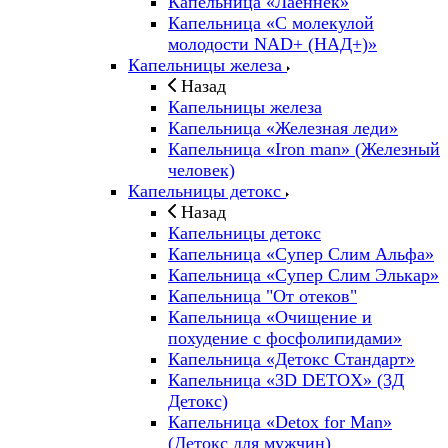
Капельница «Лаеннек»
Капельница «С молекулой
молодости NAD+ (НАД+)»
Капельницы железа
Назад
Капельницы железа
Капельница «Железная леди»
Капельница «Iron man» (Железный
человек)
Капельницы детокс
Назад
Капельницы детокс
Капельница «Супер Слим Альфа»
Капельница «Супер Слим Элькар»
Капельница "От отеков"
Капельница «Очищение и
похудение с фосфолипидами»
Капельница «Детокс Стандарт»
Капельница «3D DETOX» (3Д
Детокс)
Капельница «Detox for Man»
(Детокс для мужчин)