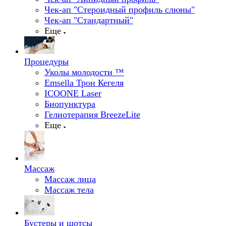
Чек-ап "Стероидный профиль слюны"
Чек-ап "Стандартный"
Еще
Процедуры
Уколы молодости ™
Emsella Трон Кегеля
ICOONE Laser
Биопунктура
Гелиотерапия BreezeLite
Еще
Массаж
Массаж лица
Массаж тела
Бустеры и шотсы