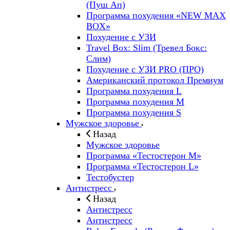
(Пуш Ап)
Программа похудения «NEW MAX
BOX»
Похудение с УЗИ
Travel Box: Slim (Тревел Бокс:
Слим)
Похудение с УЗИ PRO (ПРО)
Американский протокол Премиум
Программа похудения L
Программа похудения M
Программа похудения S
Мужское здоровье
Назад
Мужское здоровье
Программа «Тестостерон M»
Программа «Тестостерон L»
Тестобустер
Антистресс
Назад
Антистресс
Антистресс