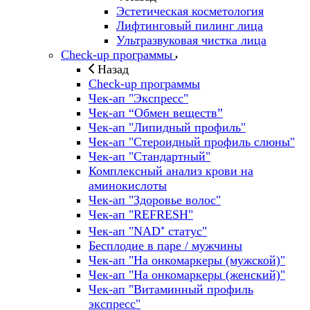
Эстетическая косметология
Лифтинговый пилинг лица
Ультразвуковая чистка лица
Check-up программы
Назад
Check-up программы
Чек-ап "Экспресс"
Чек-ап “Обмен веществ”
Чек-ап "Липидный профиль"
Чек-ап "Стероидный профиль слюны"
Чек-ап "Стандартный"
Комплексный анализ крови на
аминокислоты
Чек-ап "Здоровье волос"
Чек-ап "REFRESH"
Чек-ап "NAD⁺ статус"
Бесплодие в паре / мужчины
Чек-ап "На онкомаркеры (мужской)"
Чек-ап "На онкомаркеры (женский)"
Чек-ап "Витаминный профиль
экспресс"