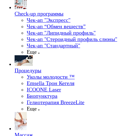
Check-up программы
Чек-ап "Экспресс"
Чек-ап “Обмен веществ”
Чек-ап "Липидный профиль"
Чек-ап "Стероидный профиль слюны"
Чек-ап "Стандартный"
Еще
Процедуры
Уколы молодости ™
Emsella Трон Кегеля
ICOONE Laser
Биопунктура
Гелиотерапия BreezeLite
Еще
Массаж