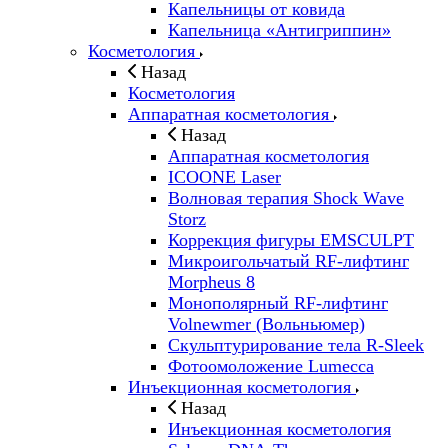
Капельницы от ковида
Капельница «Антигриппин»
Косметология
Назад
Косметология
Аппаратная косметология
Назад
Аппаратная косметология
ICOONE Laser
Волновая терапия Shock Wave
Storz
Коррекция фигуры EMSCULPT
Микроигольчатый RF-лифтинг
Morpheus 8
Монополярный RF-лифтинг
Volnewmer (Вольньюмер)
Скульптурирование тела R-Sleek
Фотоомоложение Lumecca
Инъекционная косметология
Назад
Инъекционная косметология