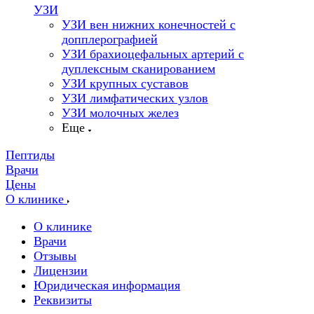
УЗИ
УЗИ вен нижних конечностей с
допплерографией
УЗИ брахиоцефальных артерий с
дуплексным сканированием
УЗИ крупных суставов
УЗИ лимфатических узлов
УЗИ молочных желез
Еще
Пептиды
Врачи
Цены
О клинике
О клинике
Врачи
Отзывы
Лицензии
Юридическая информация
Реквизиты