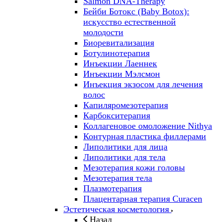
Salmon DNA-Therapy
Бейби Ботокс (Baby Botox):
искусство естественной
молодости
Биоревитализация
Ботулинотерапия
Инъекции Лаеннек
Инъекции Мэлсмон
Инъекция экзосом для лечения
волос
Капиляромезотерапия
Карбокситерапия
Коллагеновое омоложение Nithya
Контурная пластика филлерами
Липолитики для лица
Липолитики для тела
Мезотерапия кожи головы
Мезотерапия тела
Плазмотерапия
Плацентарная терапия Curacen
Эстетическая косметология
Назад