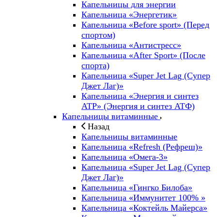
Капельницы для энергии
Капельница «Энергетик»
Капельница «Before sport» (Перед
спортом)
Капельница «Антистресс»
Капельница «After Sport» (После
спорта)
Капельница «Super Jet Lag (Супер
Джет Лаг)»
Капельница «Энергия и синтез
ATP» (Энергия и синтез АТФ)
Капельницы витаминные
Назад
Капельницы витаминные
Капельница «Refresh (Рефреш)»
Капельница «Омега-3»
Капельница «Super Jet Lag (Супер
Джет Лаг)»
Капельница «Гингко Билоба»
Капельница «Иммунитет 100% »
Капельница «Коктейль Майерса»