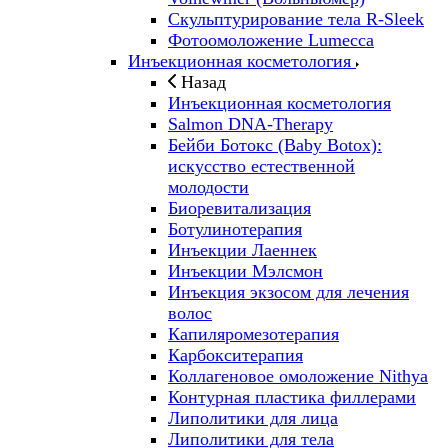
Скульптурирование тела R-Sleek
Фотоомоложение Lumecca
Инъекционная косметология
Назад
Инъекционная косметология
Salmon DNA-Therapy
Бейби Ботокс (Baby Botox):
искусство естественной
молодости
Биоревитализация
Ботулинотерапия
Инъекции Лаеннек
Инъекции Мэлсмон
Инъекция экзосом для лечения
волос
Капиляромезотерапия
Карбокситерапия
Коллагеновое омоложение Nithya
Контурная пластика филлерами
Липолитики для лица
Липолитики для тела