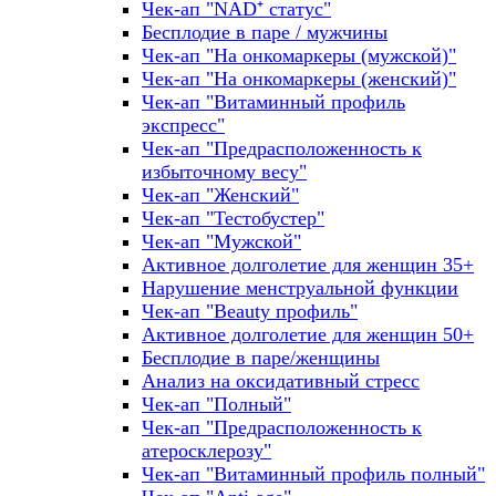
Чек-ап "NAD⁺ статус"
Бесплодие в паре / мужчины
Чек-ап "На онкомаркеры (мужской)"
Чек-ап "На онкомаркеры (женский)"
Чек-ап "Витаминный профиль
экспресс"
Чек-ап "Предрасположенность к
избыточному весу"
Чек-ап "Женский"
Чек-ап "Тестобустер"
Чек-ап "Мужской"
Активное долголетие для женщин 35+
Нарушение менструальной функции
Чек-ап "Beauty профиль"
Активное долголетие для женщин 50+
Бесплодие в паре/женщины
Анализ на оксидативный стресс
Чек-ап "Полный"
Чек-ап "Предрасположенность к
атеросклерозу"
Чек-ап "Витаминный профиль полный"