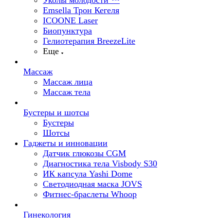
Уколы молодости ™
Emsella Трон Кегеля
ICOONE Laser
Биопунктура
Гелиотерапия BreezeLite
Еще
Массаж
Массаж лица
Массаж тела
Бустеры и шотсы
Бустеры
Шотсы
Гаджеты и инновации
Датчик глюкозы CGM
Диагностика тела Visbody S30
ИК капсула Yashi Dome
Светодиодная маска JOVS
Фитнес-браслеты Whoop
Гинекология