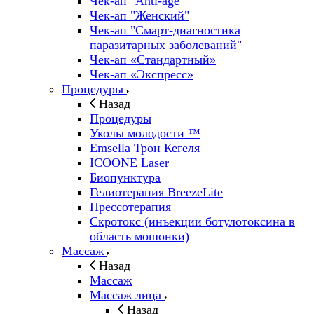
Чек-ап "Anti-age"
Чек-ап "Женский"
Чек-ап "Смарт-диагностика
паразитарных заболеваний"
Чек-ап «Стандартный»
Чек-ап «Экспресс»
Процедуры
Назад
Процедуры
Уколы молодости ™
Emsella Трон Кегеля
ICOONE Laser
Биопунктура
Гелиотерапия BreezeLite
Прессотерапия
Скротокс (инъекции ботулотоксина в
область мошонки)
Массаж
Назад
Массаж
Массаж лица
Назад