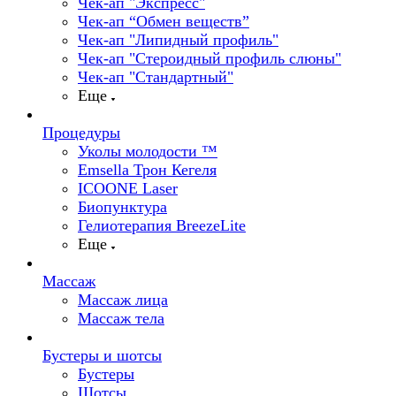
Чек-ап "Экспресс"
Чек-ап “Обмен веществ”
Чек-ап "Липидный профиль"
Чек-ап "Стероидный профиль слюны"
Чек-ап "Стандартный"
Еще
Процедуры
Уколы молодости ™
Emsella Трон Кегеля
ICOONE Laser
Биопунктура
Гелиотерапия BreezeLite
Еще
Массаж
Массаж лица
Массаж тела
Бустеры и шотсы
Бустеры
Шотсы