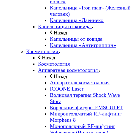
волос»
Капельница «Iron man» (Железный
человек)
Капельница «Лаеннек»
Капельницы от ковида
Назад
Капельницы от ковида
Капельница «Антигриппин»
Косметология
Назад
Косметология
Аппаратная косметология
Назад
Аппаратная косметология
ICOONE Laser
Волновая терапия Shock Wave
Storz
Коррекция фигуры EMSCULPT
Микроигольчатый RF-лифтинг
Morpheus 8
Монополярный RF-лифтинг
Volnewmer (Вольньюмер)