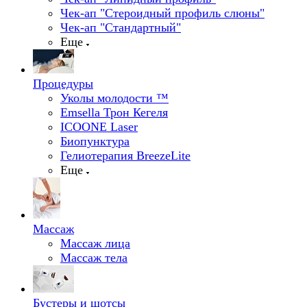
Чек-ап "Стероидный профиль слюны"
Чек-ап "Стандартный"
Еще
Процедуры
Уколы молодости ™
Emsella Трон Кегеля
ICOONE Laser
Биопунктура
Гелиотерапия BreezeLite
Еще
Массаж
Массаж лица
Массаж тела
Бустеры и шотсы