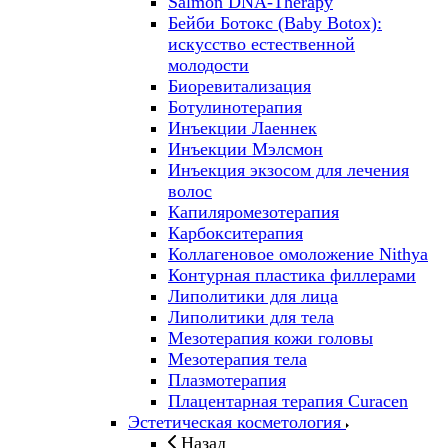
Salmon DNA-Therapy
Бейби Ботокс (Baby Botox):
искусство естественной
молодости
Биоревитализация
Ботулинотерапия
Инъекции Лаеннек
Инъекции Мэлсмон
Инъекция экзосом для лечения
волос
Капиляромезотерапия
Карбокситерапия
Коллагеновое омоложение Nithya
Контурная пластика филлерами
Липолитики для лица
Липолитики для тела
Мезотерапия кожи головы
Мезотерапия тела
Плазмотерапия
Плацентарная терапия Curacen
Эстетическая косметология
Назад