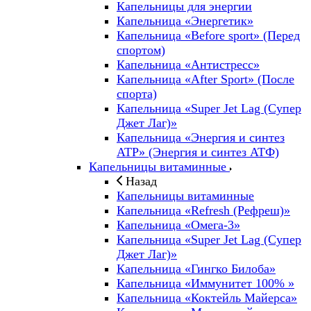
Капельницы для энергии
Капельница «Энергетик»
Капельница «Before sport» (Перед
спортом)
Капельница «Антистресс»
Капельница «After Sport» (После
спорта)
Капельница «Super Jet Lag (Супер
Джет Лаг)»
Капельница «Энергия и синтез
ATP» (Энергия и синтез АТФ)
Капельницы витаминные
Назад
Капельницы витаминные
Капельница «Refresh (Рефреш)»
Капельница «Омега-3»
Капельница «Super Jet Lag (Супер
Джет Лаг)»
Капельница «Гингко Билоба»
Капельница «Иммунитет 100% »
Капельница «Коктейль Майерса»