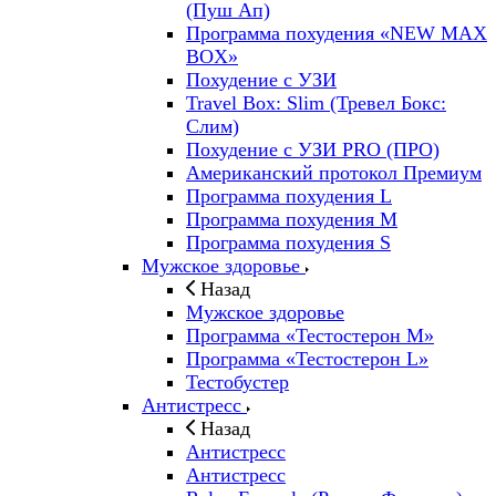
(Пуш Ап)
Программа похудения «NEW MAX
BOX»
Похудение с УЗИ
Travel Box: Slim (Тревел Бокс:
Слим)
Похудение с УЗИ PRO (ПРО)
Американский протокол Премиум
Программа похудения L
Программа похудения M
Программа похудения S
Мужское здоровье
Назад
Мужское здоровье
Программа «Тестостерон M»
Программа «Тестостерон L»
Тестобустер
Антистресс
Назад
Антистресс
Антистресс