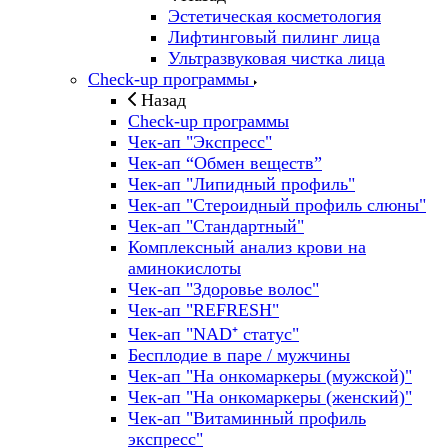
Эстетическая косметология
Лифтинговый пилинг лица
Ультразвуковая чистка лица
Check-up программы
Назад
Check-up программы
Чек-ап "Экспресс"
Чек-ап “Обмен веществ”
Чек-ап "Липидный профиль"
Чек-ап "Стероидный профиль слюны"
Чек-ап "Стандартный"
Комплексный анализ крови на
аминокислоты
Чек-ап "Здоровье волос"
Чек-ап "REFRESH"
Чек-ап "NAD⁺ статус"
Бесплодие в паре / мужчины
Чек-ап "На онкомаркеры (мужской)"
Чек-ап "На онкомаркеры (женский)"
Чек-ап "Витаминный профиль
экспресс"