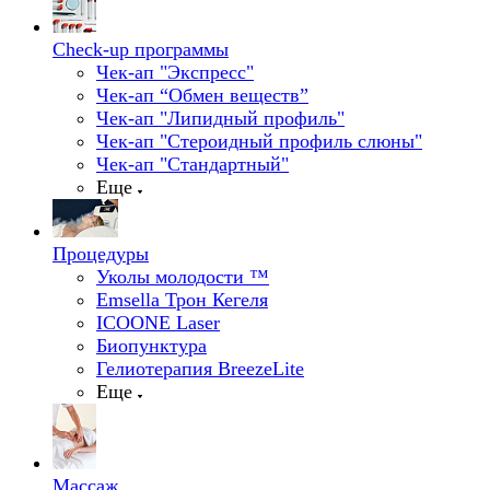
Check-up программы
Чек-ап "Экспресс"
Чек-ап “Обмен веществ”
Чек-ап "Липидный профиль"
Чек-ап "Стероидный профиль слюны"
Чек-ап "Стандартный"
Еще
Процедуры
Уколы молодости ™
Emsella Трон Кегеля
ICOONE Laser
Биопунктура
Гелиотерапия BreezeLite
Еще
Массаж