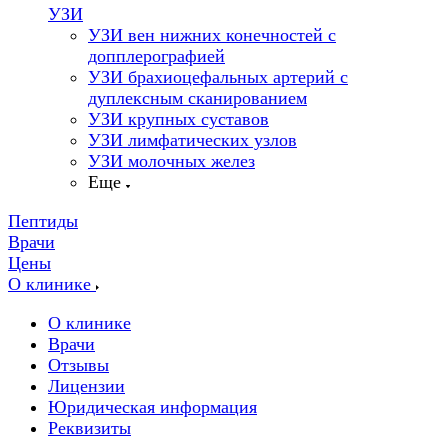
УЗИ
УЗИ вен нижних конечностей с
допплерографией
УЗИ брахиоцефальных артерий с
дуплексным сканированием
УЗИ крупных суставов
УЗИ лимфатических узлов
УЗИ молочных желез
Еще
Пептиды
Врачи
Цены
О клинике
О клинике
Врачи
Отзывы
Лицензии
Юридическая информация
Реквизиты