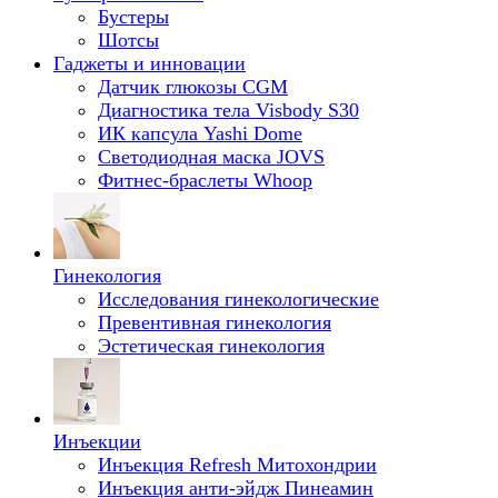
Бустеры
Шотсы
Гаджеты и инновации
Датчик глюкозы CGM
Диагностика тела Visbody S30
ИК капсула Yashi Dome
Светодиодная маска JOVS
Фитнес-браслеты Whoop
Гинекология
Исследования гинекологические
Превентивная гинекология
Эстетическая гинекология
Инъекции
Инъекция Refresh Митохондрии
Инъекция анти-эйдж Пинеамин