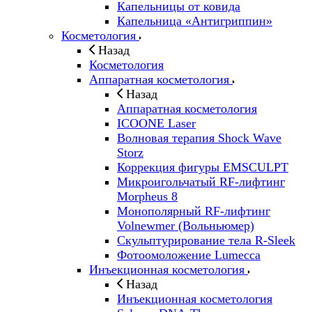
Капельницы от ковида
Капельница «Антигриппин»
Косметология
Назад
Косметология
Аппаратная косметология
Назад
Аппаратная косметология
ICOONE Laser
Волновая терапия Shock Wave
Storz
Коррекция фигуры EMSCULPT
Микроигольчатый RF-лифтинг
Morpheus 8
Монополярный RF-лифтинг
Volnewmer (Вольньюмер)
Скульптурирование тела R-Sleek
Фотоомоложение Lumecca
Инъекционная косметология
Назад
Инъекционная косметология