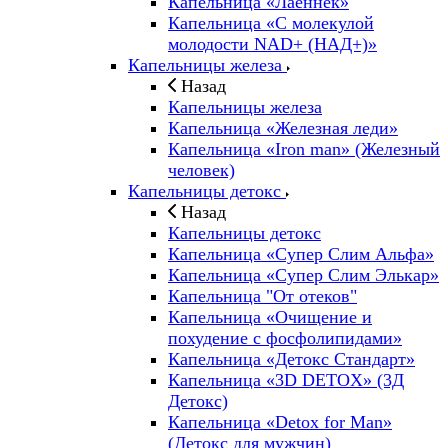
Капельница «Лаеннек»
Капельница «С молекулой
молодости NAD+ (НАД+)»
Капельницы железа
Назад
Капельницы железа
Капельница «Железная леди»
Капельница «Iron man» (Железный
человек)
Капельницы детокс
Назад
Капельницы детокс
Капельница «Супер Слим Альфа»
Капельница «Супер Слим Элькар»
Капельница "От отеков"
Капельница «Очищение и
похудение с фосфолипидами»
Капельница «Детокс Стандарт»
Капельница «3D DETOX» (3Д
Детокс)
Капельница «Detox for Man»
(Детокс для мужчин)