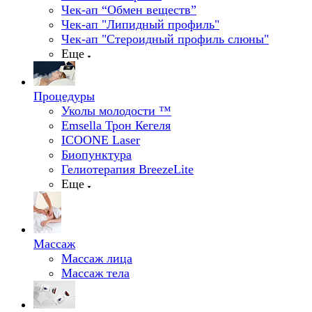
Чек-ап “Обмен веществ”
Чек-ап "Липидный профиль"
Чек-ап "Стероидный профиль слюны"
Еще
Процедуры
Уколы молодости ™
Emsella Трон Кегеля
ICOONE Laser
Биопунктура
Гелиотерапия BreezeLite
Еще
Массаж
Массаж лица
Массаж тела