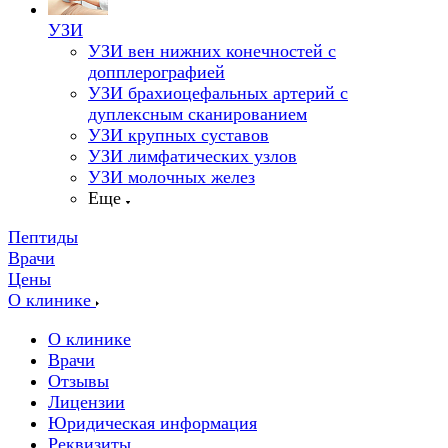
УЗИ
УЗИ вен нижних конечностей с
допплерографией
УЗИ брахиоцефальных артерий с
дуплексным сканированием
УЗИ крупных суставов
УЗИ лимфатических узлов
УЗИ молочных желез
Еще
Пептиды
Врачи
Цены
О клинике
О клинике
Врачи
Отзывы
Лицензии
Юридическая информация
Реквизиты