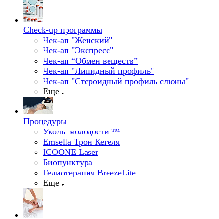
Check-up программы
Чек-ап "Женский"
Чек-ап "Экспресс"
Чек-ап “Обмен веществ”
Чек-ап "Липидный профиль"
Чек-ап "Стероидный профиль слюны"
Еще
Процедуры
Уколы молодости ™
Emsella Трон Кегеля
ICOONE Laser
Биопунктура
Гелиотерапия BreezeLite
Еще