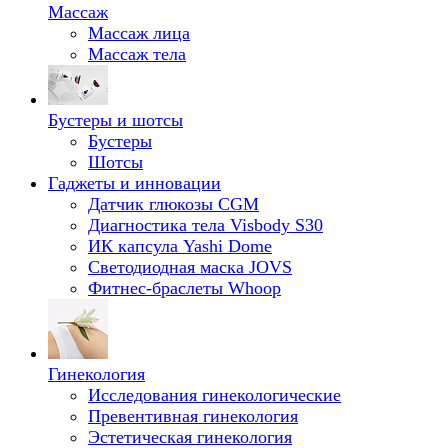
Массаж
Массаж лица
Массаж тела
Бустеры и шотсы
Бустеры
Шотсы
Гаджеты и инновации
Датчик глюкозы CGM
Диагностика тела Visbody S30
ИК капсула Yashi Dome
Светодиодная маска JOVS
Фитнес-браслеты Whoop
Гинекология
Исследования гинекологические
Превентивная гинекология
Эстетическая гинекология