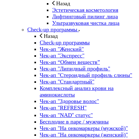
Назад
Эстетическая косметология
Лифтинговый пилинг лица
Ультразвуковая чистка лица
Check-up программы
Назад
Check-up программы
Чек-ап "Женский"
Чек-ап "Экспресс"
Чек-ап “Обмен веществ”
Чек-ап "Липидный профиль"
Чек-ап "Стероидный профиль слюны"
Чек-ап "Стандартный"
Комплексный анализ крови на
аминокислоты
Чек-ап "Здоровье волос"
Чек-ап "REFRESH"
Чек-ап "NAD⁺ статус"
Бесплодие в паре / мужчины
Чек-ап "На онкомаркеры (мужской)"
Чек-ап "На онкомаркеры (женский)"