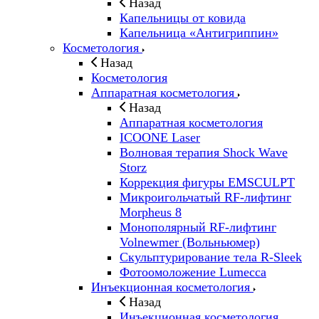
Назад
Капельницы от ковида
Капельница «Антигриппин»
Косметология
Назад
Косметология
Аппаратная косметология
Назад
Аппаратная косметология
ICOONE Laser
Волновая терапия Shock Wave
Storz
Коррекция фигуры EMSCULPT
Микроигольчатый RF-лифтинг
Morpheus 8
Монополярный RF-лифтинг
Volnewmer (Вольньюмер)
Скульптурирование тела R-Sleek
Фотоомоложение Lumecca
Инъекционная косметология
Назад
Инъекционная косметология