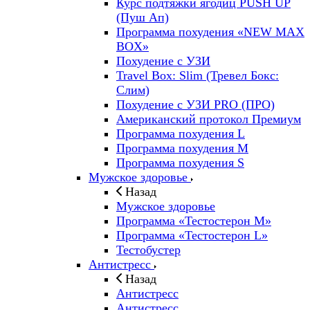
Курс подтяжки ягодиц PUSH UP
(Пуш Ап)
Программа похудения «NEW MAX
BOX»
Похудение с УЗИ
Travel Box: Slim (Тревел Бокс:
Слим)
Похудение с УЗИ PRO (ПРО)
Американский протокол Премиум
Программа похудения L
Программа похудения M
Программа похудения S
Мужское здоровье
Назад
Мужское здоровье
Программа «Тестостерон M»
Программа «Тестостерон L»
Тестобустер
Антистресс
Назад
Антистресс
Антистресс