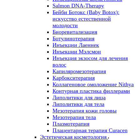
Salmon DNA-Therapy
Бейби Ботокс (Baby Botox):
искусство естественной
молодости
Биоревитализация
Ботулинотерапия
Инъекции Лаеннек
Инъекции Мэлсмон
Инъекция экзосом для лечения
волос
Капиляромезотерапия
Карбокситерапия
Коллагеновое омоложение Nithya
Контурная пластика филлерами
Липолитики для лица
Липолитики для тела
Мезотерапия кожи головы
Мезотерапия тела
Плазмотерапия
Плацентарная терапия Curacen
Эстетическая косметология