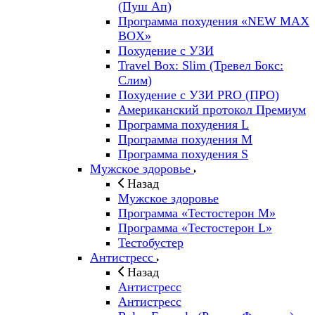
(Пуш Ап)
Программа похудения «NEW MAX
BOX»
Похудение с УЗИ
Travel Box: Slim (Тревел Бокс:
Слим)
Похудение с УЗИ PRO (ПРО)
Американский протокол Премиум
Программа похудения L
Программа похудения M
Программа похудения S
Мужское здоровье
Назад
Мужское здоровье
Программа «Тестостерон M»
Программа «Тестостерон L»
Тестобустер
Антистресс
Назад
Антистресс
Антистресс