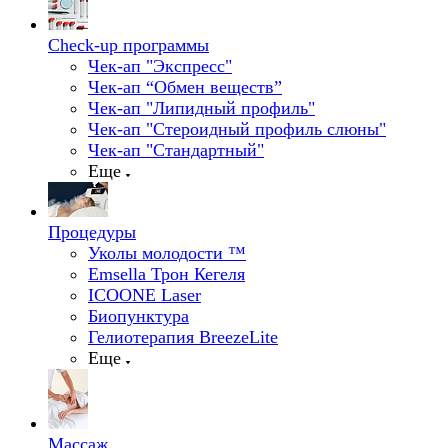
Check-up программы
Чек-ап "Экспресс"
Чек-ап “Обмен веществ”
Чек-ап "Липидный профиль"
Чек-ап "Стероидный профиль слюны"
Чек-ап "Стандартный"
Еще
Процедуры
Уколы молодости ™
Emsella Трон Кегеля
ICOONE Laser
Биопунктура
Гелиотерапия BreezeLite
Еще
Массаж