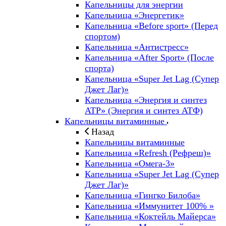
Капельницы для энергии
Капельница «Энергетик»
Капельница «Before sport» (Перед
спортом)
Капельница «Антистресс»
Капельница «After Sport» (После
спорта)
Капельница «Super Jet Lag (Супер
Джет Лаг)»
Капельница «Энергия и синтез
ATP» (Энергия и синтез АТФ)
Капельницы витаминные
Назад
Капельницы витаминные
Капельница «Refresh (Рефреш)»
Капельница «Омега-3»
Капельница «Super Jet Lag (Супер
Джет Лаг)»
Капельница «Гингко Билоба»
Капельница «Иммунитет 100% »
Капельница «Коктейль Майерса»