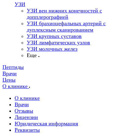
УЗИ
УЗИ вен нижних конечностей с
допплерографией
УЗИ брахиоцефальных артерий с
дуплексным сканированием
УЗИ крупных суставов
УЗИ лимфатических узлов
УЗИ молочных желез
Еще
Пептиды
Врачи
Цены
О клинике
О клинике
Врачи
Отзывы
Лицензии
Юридическая информация
Реквизиты