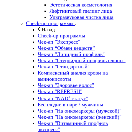
Эстетическая косметология
Лифтинговый пилинг лица
Ультразвуковая чистка лица
Check-up программы
Назад
Check-up программы
Чек-ап "Экспресс"
Чек-ап “Обмен веществ”
Чек-ап "Липидный профиль"
Чек-ап "Стероидный профиль слюны"
Чек-ап "Стандартный"
Комплексный анализ крови на
аминокислоты
Чек-ап "Здоровье волос"
Чек-ап "REFRESH"
Чек-ап "NAD⁺ статус"
Бесплодие в паре / мужчины
Чек-ап "На онкомаркеры (мужской)"
Чек-ап "На онкомаркеры (женский)"
Чек-ап "Витаминный профиль
экспресс"