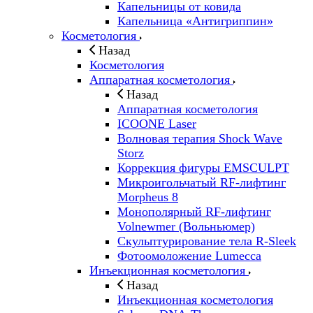
Капельницы от ковида
Капельница «Антигриппин»
Косметология
Назад
Косметология
Аппаратная косметология
Назад
Аппаратная косметология
ICOONE Laser
Волновая терапия Shock Wave
Storz
Коррекция фигуры EMSCULPT
Микроигольчатый RF-лифтинг
Morpheus 8
Монополярный RF-лифтинг
Volnewmer (Вольньюмер)
Скульптурирование тела R-Sleek
Фотоомоложение Lumecca
Инъекционная косметология
Назад
Инъекционная косметология