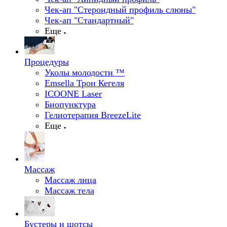
Чек-ап "Стероидный профиль слюны"
Чек-ап "Стандартный"
Еще
Процедуры
Уколы молодости ™
Emsella Трон Кегеля
ICOONE Laser
Биопунктура
Гелиотерапия BreezeLite
Еще
Массаж
Массаж лица
Массаж тела
Бустеры и шотсы