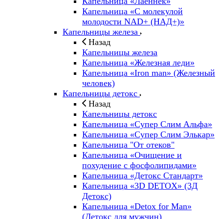
Капельница «Лаеннек»
Капельница «С молекулой
молодости NAD+ (НАД+)»
Капельницы железа
Назад
Капельницы железа
Капельница «Железная леди»
Капельница «Iron man» (Железный
человек)
Капельницы детокс
Назад
Капельницы детокс
Капельница «Супер Слим Альфа»
Капельница «Супер Слим Элькар»
Капельница "От отеков"
Капельница «Очищение и
похудение с фосфолипидами»
Капельница «Детокс Стандарт»
Капельница «3D DETOX» (3Д
Детокс)
Капельница «Detox for Man»
(Детокс для мужчин)