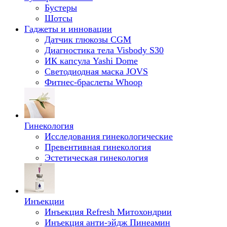
Бустеры
Шотсы
Гаджеты и инновации
Датчик глюкозы CGM
Диагностика тела Visbody S30
ИК капсула Yashi Dome
Светодиодная маска JOVS
Фитнес-браслеты Whoop
Гинекология
Исследования гинекологические
Превентивная гинекология
Эстетическая гинекология
Инъекции
Инъекция Refresh Митохондрии
Инъекция анти-эйдж Пинеамин