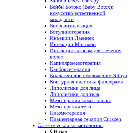
Salmon DNA-Therapy
Бейби Ботокс (Baby Botox):
искусство естественной
молодости
Биоревитализация
Ботулинотерапия
Инъекции Лаеннек
Инъекции Мэлсмон
Инъекция экзосом для лечения
волос
Капиляромезотерапия
Карбокситерапия
Коллагеновое омоложение Nithya
Контурная пластика филлерами
Липолитики для лица
Липолитики для тела
Мезотерапия кожи головы
Мезотерапия тела
Плазмотерапия
Плацентарная терапия Curacen
Эстетическая косметология
Назад