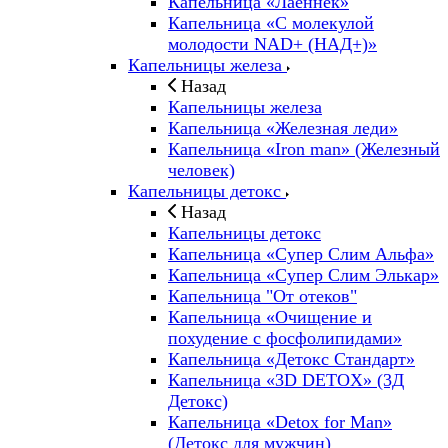
Капельница «Лаеннек»
Капельница «С молекулой
молодости NAD+ (НАД+)»
Капельницы железа
Назад
Капельницы железа
Капельница «Железная леди»
Капельница «Iron man» (Железный
человек)
Капельницы детокс
Назад
Капельницы детокс
Капельница «Супер Слим Альфа»
Капельница «Супер Слим Элькар»
Капельница "От отеков"
Капельница «Очищение и
похудение с фосфолипидами»
Капельница «Детокс Стандарт»
Капельница «3D DETOX» (3Д
Детокс)
Капельница «Detox for Man»
(Детокс для мужчин)