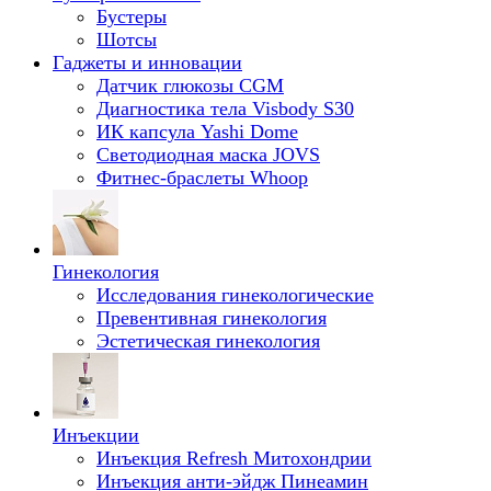
Бустеры
Шотсы
Гаджеты и инновации
Датчик глюкозы CGM
Диагностика тела Visbody S30
ИК капсула Yashi Dome
Светодиодная маска JOVS
Фитнес-браслеты Whoop
Гинекология
Исследования гинекологические
Превентивная гинекология
Эстетическая гинекология
Инъекции
Инъекция Refresh Митохондрии
Инъекция анти-эйдж Пинеамин