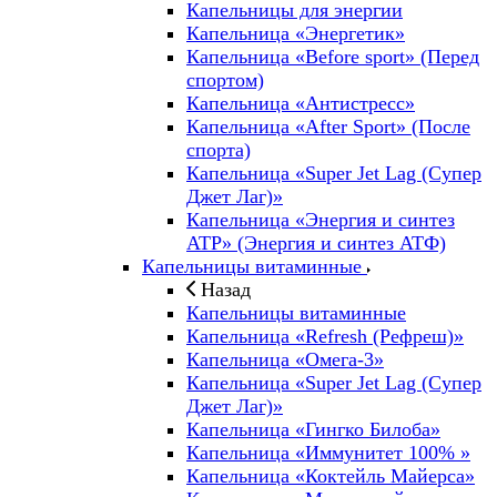
Капельницы для энергии
Капельница «Энергетик»
Капельница «Before sport» (Перед
спортом)
Капельница «Антистресс»
Капельница «After Sport» (После
спорта)
Капельница «Super Jet Lag (Супер
Джет Лаг)»
Капельница «Энергия и синтез
ATP» (Энергия и синтез АТФ)
Капельницы витаминные
Назад
Капельницы витаминные
Капельница «Refresh (Рефреш)»
Капельница «Омега-3»
Капельница «Super Jet Lag (Супер
Джет Лаг)»
Капельница «Гингко Билоба»
Капельница «Иммунитет 100% »
Капельница «Коктейль Майерса»