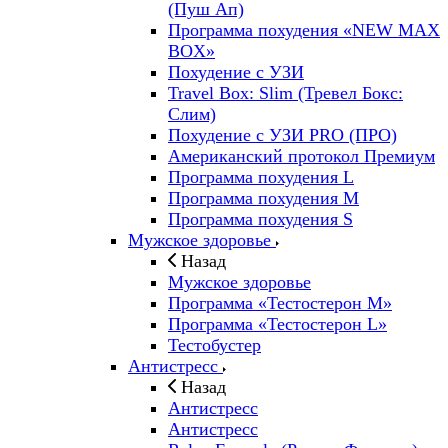
(Пуш Ап)
Программа похудения «NEW MAX
BOX»
Похудение с УЗИ
Travel Box: Slim (Тревел Бокс:
Слим)
Похудение с УЗИ PRO (ПРО)
Американский протокол Премиум
Программа похудения L
Программа похудения M
Программа похудения S
Мужское здоровье
Назад
Мужское здоровье
Программа «Тестостерон M»
Программа «Тестостерон L»
Тестобустер
Антистресс
Назад
Антистресс
Антистресс