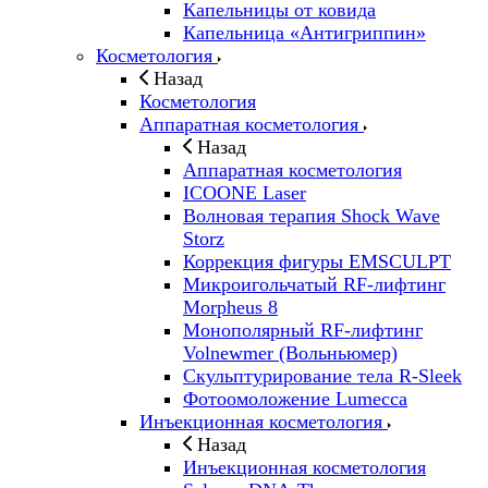
Капельницы от ковида
Капельница «Антигриппин»
Косметология
Назад
Косметология
Аппаратная косметология
Назад
Аппаратная косметология
ICOONE Laser
Волновая терапия Shock Wave
Storz
Коррекция фигуры EMSCULPT
Микроигольчатый RF-лифтинг
Morpheus 8
Монополярный RF-лифтинг
Volnewmer (Вольньюмер)
Скульптурирование тела R-Sleek
Фотоомоложение Lumecca
Инъекционная косметология
Назад
Инъекционная косметология