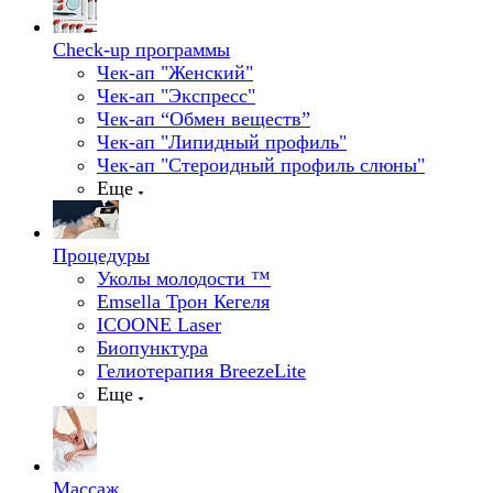
Check-up программы
Чек-ап "Женский"
Чек-ап "Экспресс"
Чек-ап “Обмен веществ”
Чек-ап "Липидный профиль"
Чек-ап "Стероидный профиль слюны"
Еще
Процедуры
Уколы молодости ™
Emsella Трон Кегеля
ICOONE Laser
Биопунктура
Гелиотерапия BreezeLite
Еще
Массаж