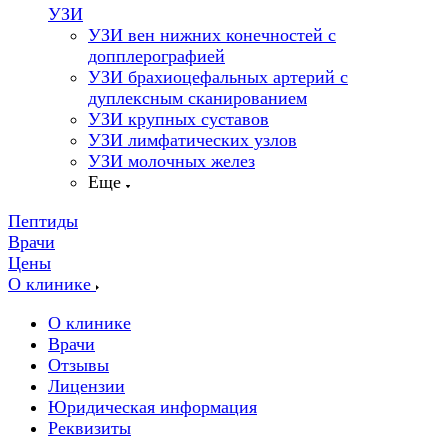
УЗИ
УЗИ вен нижних конечностей с
допплерографией
УЗИ брахиоцефальных артерий с
дуплексным сканированием
УЗИ крупных суставов
УЗИ лимфатических узлов
УЗИ молочных желез
Еще
Пептиды
Врачи
Цены
О клинике
О клинике
Врачи
Отзывы
Лицензии
Юридическая информация
Реквизиты