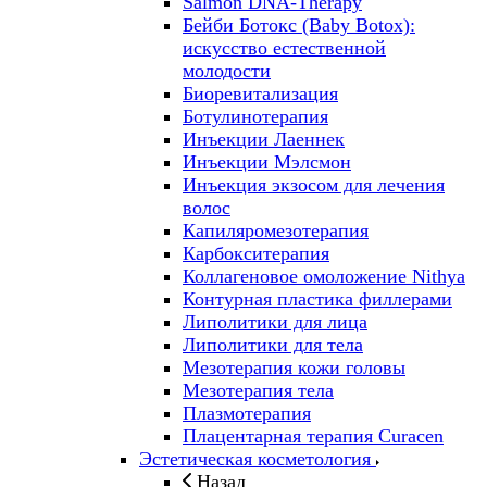
Salmon DNA-Therapy
Бейби Ботокс (Baby Botox):
искусство естественной
молодости
Биоревитализация
Ботулинотерапия
Инъекции Лаеннек
Инъекции Мэлсмон
Инъекция экзосом для лечения
волос
Капиляромезотерапия
Карбокситерапия
Коллагеновое омоложение Nithya
Контурная пластика филлерами
Липолитики для лица
Липолитики для тела
Мезотерапия кожи головы
Мезотерапия тела
Плазмотерапия
Плацентарная терапия Curacen
Эстетическая косметология
Назад