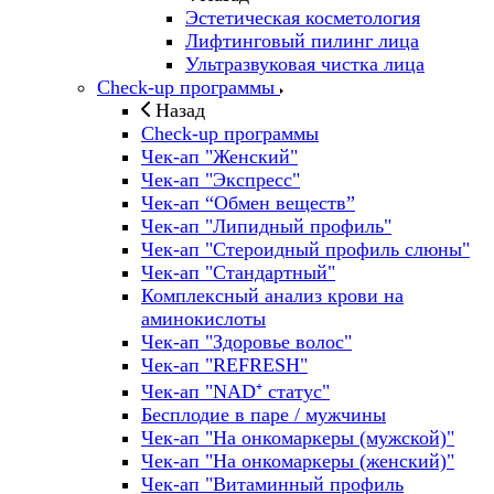
Эстетическая косметология
Лифтинговый пилинг лица
Ультразвуковая чистка лица
Check-up программы
Назад
Check-up программы
Чек-ап "Женский"
Чек-ап "Экспресс"
Чек-ап “Обмен веществ”
Чек-ап "Липидный профиль"
Чек-ап "Стероидный профиль слюны"
Чек-ап "Стандартный"
Комплексный анализ крови на
аминокислоты
Чек-ап "Здоровье волос"
Чек-ап "REFRESH"
Чек-ап "NAD⁺ статус"
Бесплодие в паре / мужчины
Чек-ап "На онкомаркеры (мужской)"
Чек-ап "На онкомаркеры (женский)"
Чек-ап "Витаминный профиль