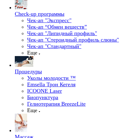
Check-up программы
Чек-ап "Экспресс"
Чек-ап “Обмен веществ”
Чек-ап "Липидный профиль"
Чек-ап "Стероидный профиль слюны"
Чек-ап "Стандартный"
Еще
Процедуры
Уколы молодости ™
Emsella Трон Кегеля
ICOONE Laser
Биопунктура
Гелиотерапия BreezeLite
Еще
Массаж