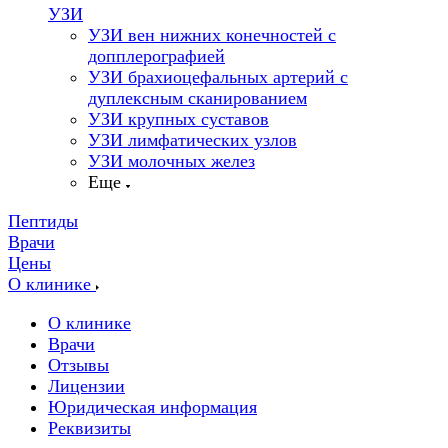
УЗИ
УЗИ вен нижних конечностей с
допплерографией
УЗИ брахиоцефальных артерий с
дуплексным сканированием
УЗИ крупных суставов
УЗИ лимфатических узлов
УЗИ молочных желез
Еще
Пептиды
Врачи
Цены
О клинике
О клинике
Врачи
Отзывы
Лицензии
Юридическая информация
Реквизиты