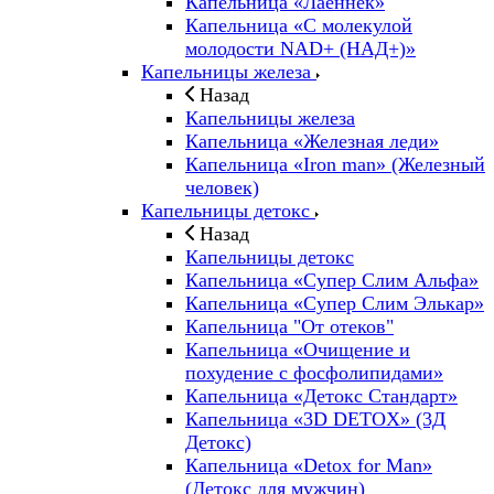
Капельница «Лаеннек»
Капельница «С молекулой
молодости NAD+ (НАД+)»
Капельницы железа
Назад
Капельницы железа
Капельница «Железная леди»
Капельница «Iron man» (Железный
человек)
Капельницы детокс
Назад
Капельницы детокс
Капельница «Супер Слим Альфа»
Капельница «Супер Слим Элькар»
Капельница "От отеков"
Капельница «Очищение и
похудение с фосфолипидами»
Капельница «Детокс Стандарт»
Капельница «3D DETOX» (3Д
Детокс)
Капельница «Detox for Man»
(Детокс для мужчин)