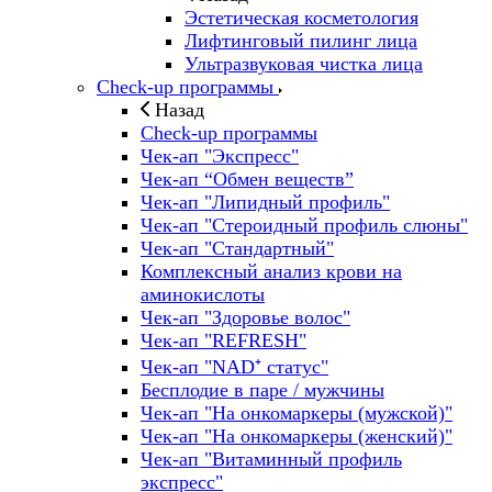
Эстетическая косметология
Лифтинговый пилинг лица
Ультразвуковая чистка лица
Check-up программы
Назад
Check-up программы
Чек-ап "Экспресс"
Чек-ап “Обмен веществ”
Чек-ап "Липидный профиль"
Чек-ап "Стероидный профиль слюны"
Чек-ап "Стандартный"
Комплексный анализ крови на
аминокислоты
Чек-ап "Здоровье волос"
Чек-ап "REFRESH"
Чек-ап "NAD⁺ статус"
Бесплодие в паре / мужчины
Чек-ап "На онкомаркеры (мужской)"
Чек-ап "На онкомаркеры (женский)"
Чек-ап "Витаминный профиль
экспресс"