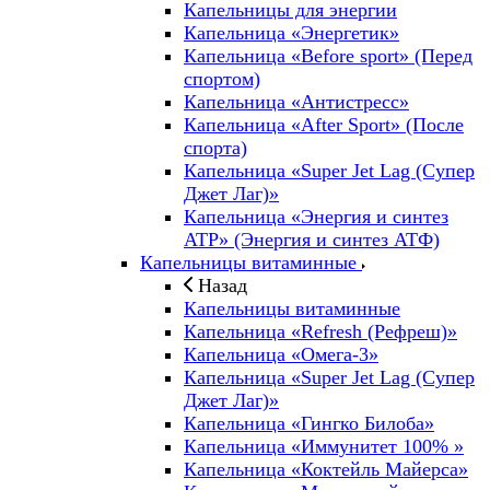
Капельницы для энергии
Капельница «Энергетик»
Капельница «Before sport» (Перед
спортом)
Капельница «Антистресс»
Капельница «After Sport» (После
спорта)
Капельница «Super Jet Lag (Супер
Джет Лаг)»
Капельница «Энергия и синтез
ATP» (Энергия и синтез АТФ)
Капельницы витаминные
Назад
Капельницы витаминные
Капельница «Refresh (Рефреш)»
Капельница «Омега-3»
Капельница «Super Jet Lag (Супер
Джет Лаг)»
Капельница «Гингко Билоба»
Капельница «Иммунитет 100% »
Капельница «Коктейль Майерса»