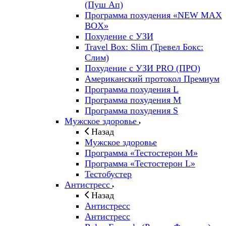
(Пуш Ап)
Программа похудения «NEW MAX
BOX»
Похудение с УЗИ
Travel Box: Slim (Тревел Бокс:
Слим)
Похудение с УЗИ PRO (ПРО)
Американский протокол Премиум
Программа похудения L
Программа похудения M
Программа похудения S
Мужское здоровье
Назад
Мужское здоровье
Программа «Тестостерон M»
Программа «Тестостерон L»
Тестобустер
Антистресс
Назад
Антистресс
Антистресс