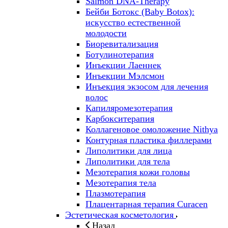
Salmon DNA-Therapy
Бейби Ботокс (Baby Botox):
искусство естественной
молодости
Биоревитализация
Ботулинотерапия
Инъекции Лаеннек
Инъекции Мэлсмон
Инъекция экзосом для лечения
волос
Капиляромезотерапия
Карбокситерапия
Коллагеновое омоложение Nithya
Контурная пластика филлерами
Липолитики для лица
Липолитики для тела
Мезотерапия кожи головы
Мезотерапия тела
Плазмотерапия
Плацентарная терапия Curacen
Эстетическая косметология
Назад