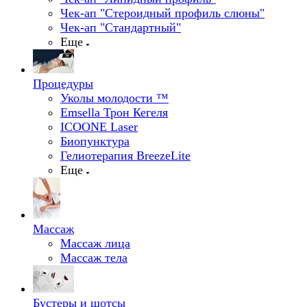
Чек-ап "Стероидный профиль слюны"
Чек-ап "Стандартный"
Еще
Процедуры
Уколы молодости ™
Emsella Трон Кегеля
ICOONE Laser
Биопунктура
Гелиотерапия BreezeLite
Еще
Массаж
Массаж лица
Массаж тела
Бустеры и шотсы