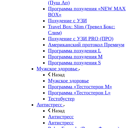
(Пуш Ап)
Программа похудения «NEW MAX
BOX»
Похудение с УЗИ
Travel Box: Slim (Тревел Бокс:
Слим)
Похудение с УЗИ PRO (ПРО)
Американский протокол Премиум
Программа похудения L
Программа похудения M
Программа похудения S
Мужское здоровье
Назад
Мужское здоровье
Программа «Тестостерон M»
Программа «Тестостерон L»
Тестобустер
Антистресс
Назад
Антистресс
Антистресс