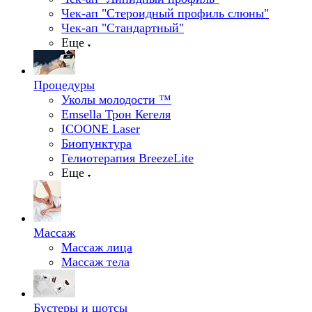
Чек-ап "Стероидный профиль слюны"
Чек-ап "Стандартный"
Еще
Процедуры
Уколы молодости ™
Emsella Трон Кегеля
ICOONE Laser
Биопунктура
Гелиотерапия BreezeLite
Еще
Массаж
Массаж лица
Массаж тела
Бустеры и шотсы