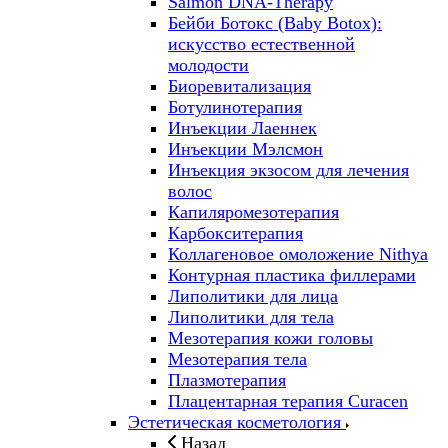
Salmon DNA-Therapy
Бейби Ботокс (Baby Botox):
искусство естественной
молодости
Биоревитализация
Ботулинотерапия
Инъекции Лаеннек
Инъекции Мэлсмон
Инъекция экзосом для лечения
волос
Капиляромезотерапия
Карбокситерапия
Коллагеновое омоложение Nithya
Контурная пластика филлерами
Липолитики для лица
Липолитики для тела
Мезотерапия кожи головы
Мезотерапия тела
Плазмотерапия
Плацентарная терапия Curacen
Эстетическая косметология
Назад