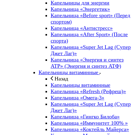
Капельницы для энергии
Капельница «Энергетик»
Капельница «Before sport» (Перед
спортом)
Капельница «Антистресс»
Капельница «After Sport» (После
спорта)
Капельница «Super Jet Lag (Супер
Джет Лаг)»
Капельница «Энергия и синтез
ATP» (Энергия и синтез АТФ)
Капельницы витаминные
Назад
Капельницы витаминные
Капельница «Refresh (Рефреш)»
Капельница «Омега-3»
Капельница «Super Jet Lag (Супер
Джет Лаг)»
Капельница «Гингко Билоба»
Капельница «Иммунитет 100% »
Капельница «Коктейль Майерса»