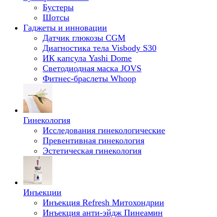
Бустеры
Шотсы
Гаджеты и инновации
Датчик глюкозы CGM
Диагностика тела Visbody S30
ИК капсула Yashi Dome
Светодиодная маска JOVS
Фитнес-браслеты Whoop
Гинекология
Исследования гинекологические
Превентивная гинекология
Эстетическая гинекология
Инъекции
Инъекция Refresh Митохондрии
Инъекция анти-эйдж Пинеамин