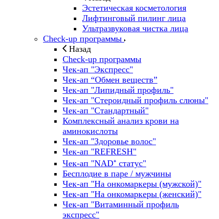
Эстетическая косметология
Лифтинговый пилинг лица
Ультразвуковая чистка лица
Check-up программы
Назад
Check-up программы
Чек-ап "Экспресс"
Чек-ап “Обмен веществ”
Чек-ап "Липидный профиль"
Чек-ап "Стероидный профиль слюны"
Чек-ап "Стандартный"
Комплексный анализ крови на
аминокислоты
Чек-ап "Здоровье волос"
Чек-ап "REFRESH"
Чек-ап "NAD⁺ статус"
Бесплодие в паре / мужчины
Чек-ап "На онкомаркеры (мужской)"
Чек-ап "На онкомаркеры (женский)"
Чек-ап "Витаминный профиль
экспресс"