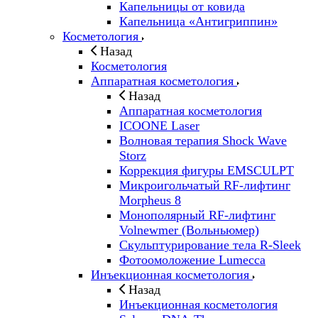
Капельницы от ковида
Капельница «Антигриппин»
Косметология
Назад
Косметология
Аппаратная косметология
Назад
Аппаратная косметология
ICOONE Laser
Волновая терапия Shock Wave
Storz
Коррекция фигуры EMSCULPT
Микроигольчатый RF-лифтинг
Morpheus 8
Монополярный RF-лифтинг
Volnewmer (Вольньюмер)
Скульптурирование тела R-Sleek
Фотоомоложение Lumecca
Инъекционная косметология
Назад
Инъекционная косметология