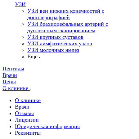
УЗИ
УЗИ вен нижних конечностей с
допплерографией
УЗИ брахиоцефальных артерий с
дуплексным сканированием
УЗИ крупных суставов
УЗИ лимфатических узлов
УЗИ молочных желез
Еще
Пептиды
Врачи
Цены
О клинике
О клинике
Врачи
Отзывы
Лицензии
Юридическая информация
Реквизиты