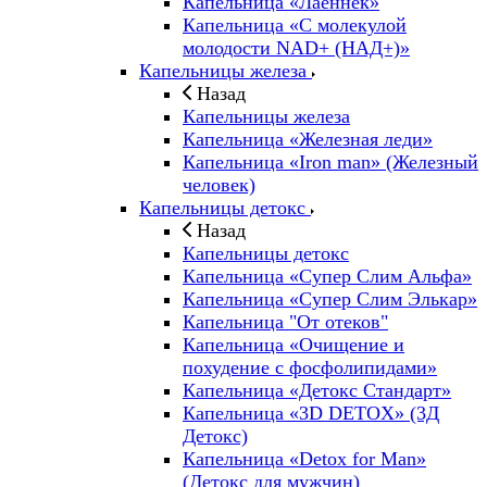
Капельница «Лаеннек»
Капельница «С молекулой
молодости NAD+ (НАД+)»
Капельницы железа
Назад
Капельницы железа
Капельница «Железная леди»
Капельница «Iron man» (Железный
человек)
Капельницы детокс
Назад
Капельницы детокс
Капельница «Супер Слим Альфа»
Капельница «Супер Слим Элькар»
Капельница "От отеков"
Капельница «Очищение и
похудение с фосфолипидами»
Капельница «Детокс Стандарт»
Капельница «3D DETOX» (3Д
Детокс)
Капельница «Detox for Man»
(Детокс для мужчин)