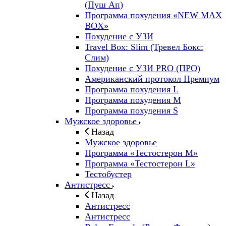
(Пуш Ап)
Программа похудения «NEW MAX
BOX»
Похудение с УЗИ
Travel Box: Slim (Тревел Бокс:
Слим)
Похудение с УЗИ PRO (ПРО)
Американский протокол Премиум
Программа похудения L
Программа похудения M
Программа похудения S
Мужское здоровье
Назад
Мужское здоровье
Программа «Тестостерон M»
Программа «Тестостерон L»
Тестобустер
Антистресс
Назад
Антистресс
Антистресс