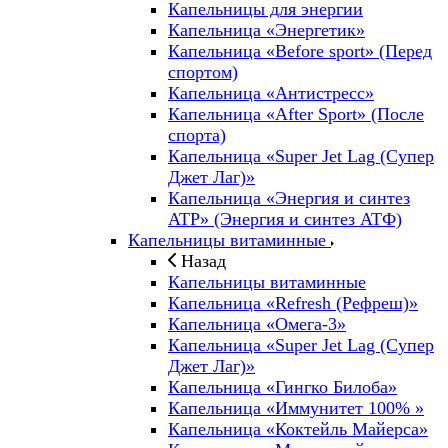
Капельницы для энергии
Капельница «Энергетик»
Капельница «Before sport» (Перед
спортом)
Капельница «Антистресс»
Капельница «After Sport» (После
спорта)
Капельница «Super Jet Lag (Супер
Джет Лаг)»
Капельница «Энергия и синтез
ATP» (Энергия и синтез АТФ)
Капельницы витаминные
Назад
Капельницы витаминные
Капельница «Refresh (Рефреш)»
Капельница «Омега-3»
Капельница «Super Jet Lag (Супер
Джет Лаг)»
Капельница «Гингко Билоба»
Капельница «Иммунитет 100% »
Капельница «Коктейль Майерса»