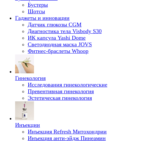
Бустеры
Шотсы
Гаджеты и инновации
Датчик глюкозы CGM
Диагностика тела Visbody S30
ИК капсула Yashi Dome
Светодиодная маска JOVS
Фитнес-браслеты Whoop
Гинекология
Исследования гинекологические
Превентивная гинекология
Эстетическая гинекология
Инъекции
Инъекция Refresh Митохондрии
Инъекция анти-эйдж Пинеамин