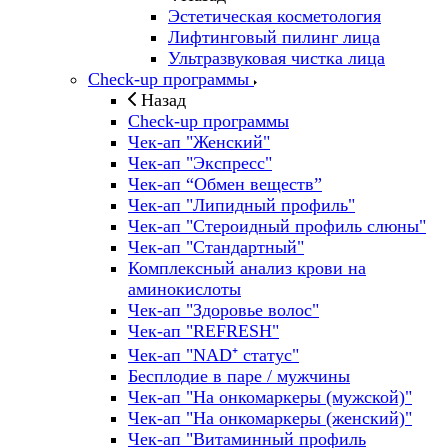
Эстетическая косметология
Лифтинговый пилинг лица
Ультразвуковая чистка лица
Check-up программы
Назад
Check-up программы
Чек-ап "Женский"
Чек-ап "Экспресс"
Чек-ап “Обмен веществ”
Чек-ап "Липидный профиль"
Чек-ап "Стероидный профиль слюны"
Чек-ап "Стандартный"
Комплексный анализ крови на
аминокислоты
Чек-ап "Здоровье волос"
Чек-ап "REFRESH"
Чек-ап "NAD⁺ статус"
Бесплодие в паре / мужчины
Чек-ап "На онкомаркеры (мужской)"
Чек-ап "На онкомаркеры (женский)"
Чек-ап "Витаминный профиль