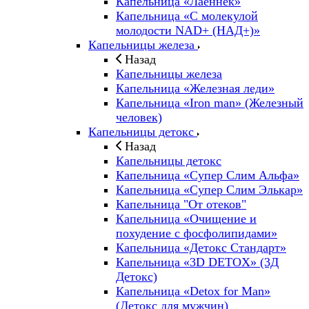
Капельница «Лаеннек»
Капельница «С молекулой
молодости NAD+ (НАД+)»
Капельницы железа
Назад
Капельницы железа
Капельница «Железная леди»
Капельница «Iron man» (Железный
человек)
Капельницы детокс
Назад
Капельницы детокс
Капельница «Супер Слим Альфа»
Капельница «Супер Слим Элькар»
Капельница "От отеков"
Капельница «Очищение и
похудение с фосфолипидами»
Капельница «Детокс Стандарт»
Капельница «3D DETOX» (3Д
Детокс)
Капельница «Detox for Man»
(Детокс для мужчин)