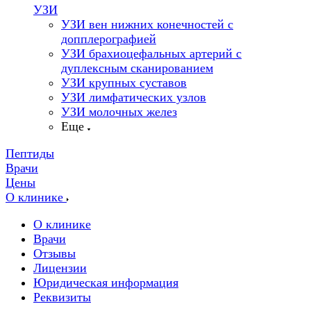
УЗИ
УЗИ вен нижних конечностей с
допплерографией
УЗИ брахиоцефальных артерий с
дуплексным сканированием
УЗИ крупных суставов
УЗИ лимфатических узлов
УЗИ молочных желез
Еще
Пептиды
Врачи
Цены
О клинике
О клинике
Врачи
Отзывы
Лицензии
Юридическая информация
Реквизиты