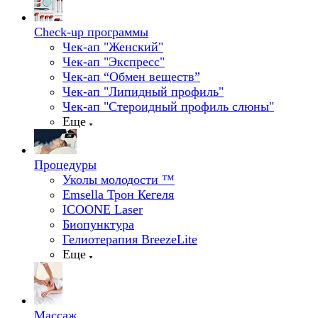
Check-up программы
Чек-ап "Женский"
Чек-ап "Экспресс"
Чек-ап “Обмен веществ”
Чек-ап "Липидный профиль"
Чек-ап "Стероидный профиль слюны"
Еще
Процедуры
Уколы молодости ™
Emsella Трон Кегеля
ICOONE Laser
Биопунктура
Гелиотерапия BreezeLite
Еще
Массаж