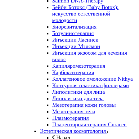
Salmon DNA-Therapy
Бейби Ботокс (Baby Botox):
искусство естественной
молодости
Биоревитализация
Ботулинотерапия
Инъекции Лаеннек
Инъекции Мэлсмон
Инъекция экзосом для лечения
волос
Капиляромезотерапия
Карбокситерапия
Коллагеновое омоложение Nithya
Контурная пластика филлерами
Липолитики для лица
Липолитики для тела
Мезотерапия кожи головы
Мезотерапия тела
Плазмотерапия
Плацентарная терапия Curacen
Эстетическая косметология
Назад