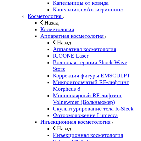
Капельницы от ковида
Капельница «Антигриппин»
Косметология
Назад
Косметология
Аппаратная косметология
Назад
Аппаратная косметология
ICOONE Laser
Волновая терапия Shock Wave
Storz
Коррекция фигуры EMSCULPT
Микроигольчатый RF-лифтинг
Morpheus 8
Монополярный RF-лифтинг
Volnewmer (Вольньюмер)
Скульптурирование тела R-Sleek
Фотоомоложение Lumecca
Инъекционная косметология
Назад
Инъекционная косметология