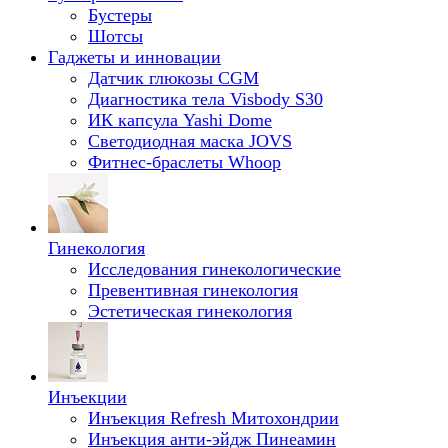
Бустеры
Шотсы
Гаджеты и инновации
Датчик глюкозы CGM
Диагностика тела Visbody S30
ИК капсула Yashi Dome
Светодиодная маска JOVS
Фитнес-браслеты Whoop
Гинекология
Исследования гинекологические
Превентивная гинекология
Эстетическая гинекология
Инъекции
Инъекция Refresh Митохондрии
Инъекция анти-эйдж Пинеамин