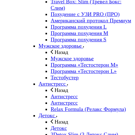
Travel Box: Slim (Тревел Бокс:
Слим)
Похудение с УЗИ PRO (ПРО)
Американский протокол Премиум
Программа похудения L
Программа похудения M
Программа похудения S
Мужское здоровье
Назад
Мужское здоровье
Программа «Тестостерон M»
Программа «Тестостерон L»
Тестобустер
Антистресс
Назад
Антистресс
Антистресс
Relax Formula (Релакс Формула)
Детокс
Назад
Детокс
3Detox Slim (3 Детокс Слим)