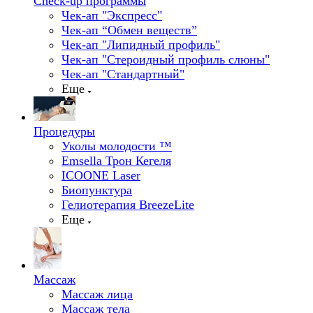
Check-up программы
Чек-ап "Экспресс"
Чек-ап “Обмен веществ”
Чек-ап "Липидный профиль"
Чек-ап "Стероидный профиль слюны"
Чек-ап "Стандартный"
Еще
Процедуры
Уколы молодости ™
Emsella Трон Кегеля
ICOONE Laser
Биопунктура
Гелиотерапия BreezeLite
Еще
Массаж
Массаж лица
Массаж тела