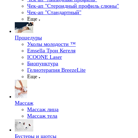
Чек-ап "Стероидный профиль слюны"
Чек-ап "Стандартный"
Еще
Процедуры
Уколы молодости ™
Emsella Трон Кегеля
ICOONE Laser
Биопунктура
Гелиотерапия BreezeLite
Еще
Массаж
Массаж лица
Массаж тела
Бустеры и шотсы