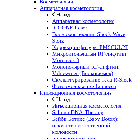
Косметология
Аппаратная косметология
Назад
Аппаратная косметология
ICOONE Laser
Волновая терапия Shock Wave
Storz
Коррекция фигуры EMSCULPT
Микроигольчатый RF-лифтинг
Morpheus 8
Монополярный RF-лифтинг
Volnewmer (Вольньюмер)
Скульптурирование тела R-Sleek
Фотоомоложение Lumecca
Инъекционная косметология
Назад
Инъекционная косметология
Salmon DNA-Therapy
Бейби Ботокс (Baby Botox):
искусство естественной
молодости
Биоревитализация