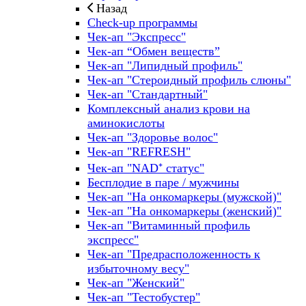
Назад
Check-up программы
Чек-ап "Экспресс"
Чек-ап “Обмен веществ”
Чек-ап "Липидный профиль"
Чек-ап "Стероидный профиль слюны"
Чек-ап "Стандартный"
Комплексный анализ крови на
аминокислоты
Чек-ап "Здоровье волос"
Чек-ап "REFRESH"
Чек-ап "NAD⁺ статус"
Бесплодие в паре / мужчины
Чек-ап "На онкомаркеры (мужской)"
Чек-ап "На онкомаркеры (женский)"
Чек-ап "Витаминный профиль
экспресс"
Чек-ап "Предрасположенность к
избыточному весу"
Чек-ап "Женский"
Чек-ап "Тестобустер"