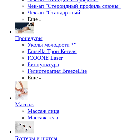
Чек-ап "Стероидный профиль слюны"
Чек-ап "Стандартный"
Еще
Процедуры
Уколы молодости ™
Emsella Трон Кегеля
ICOONE Laser
Биопунктура
Гелиотерапия BreezeLite
Еще
Массаж
Массаж лица
Массаж тела
Бустеры и шотсы