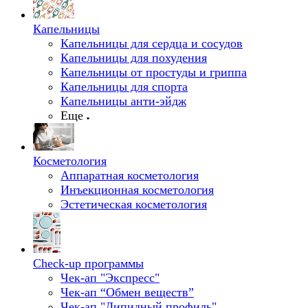
Капельницы
Капельницы для сердца и сосудов
Капельницы для похудения
Капельницы от простуды и гриппа
Капельницы для спорта
Капельницы анти-эйдж
Еще
Косметология
Аппаратная косметология
Инъекционная косметология
Эстетическая косметология
Check-up программы
Чек-ап "Экспресс"
Чек-ап “Обмен веществ”
Чек-ап "Липидный профиль"