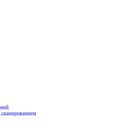
фией
 сканированием