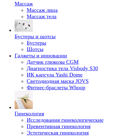
Массаж
Массаж лица
Массаж тела
Бустеры и шотсы
Бустеры
Шотсы
Гаджеты и инновации
Датчик глюкозы CGM
Диагностика тела Visbody S30
ИК капсула Yashi Dome
Светодиодная маска JOVS
Фитнес-браслеты Whoop
Гинекология
Исследования гинекологические
Превентивная гинекология
Эстетическая гинекология