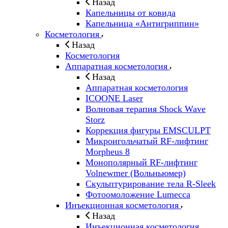
Назад
Капельницы от ковида
Капельница «Антигриппин»
Косметология
Назад
Косметология
Аппаратная косметология
Назад
Аппаратная косметология
ICOONE Laser
Волновая терапия Shock Wave
Storz
Коррекция фигуры EMSCULPT
Микроигольчатый RF-лифтинг
Morpheus 8
Монополярный RF-лифтинг
Volnewmer (Вольньюмер)
Скульптурирование тела R-Sleek
Фотоомоложение Lumecca
Инъекционная косметология
Назад
Инъекционная косметология