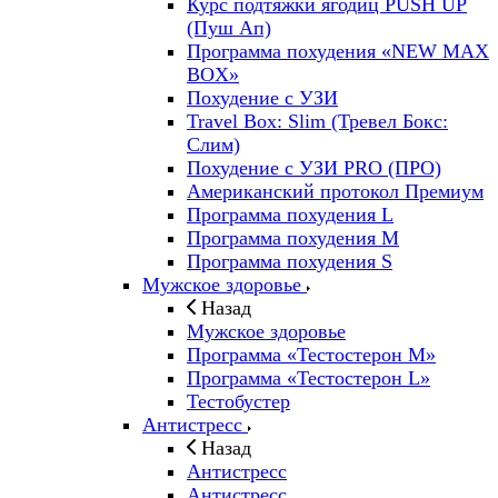
Курс подтяжки ягодиц PUSH UP
(Пуш Ап)
Программа похудения «NEW MAX
BOX»
Похудение с УЗИ
Travel Box: Slim (Тревел Бокс:
Слим)
Похудение с УЗИ PRO (ПРО)
Американский протокол Премиум
Программа похудения L
Программа похудения M
Программа похудения S
Мужское здоровье
Назад
Мужское здоровье
Программа «Тестостерон M»
Программа «Тестостерон L»
Тестобустер
Антистресс
Назад
Антистресс
Антистресс