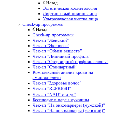
Назад
Эстетическая косметология
Лифтинговый пилинг лица
Ультразвуковая чистка лица
Check-up программы
Назад
Check-up программы
Чек-ап "Женский"
Чек-ап "Экспресс"
Чек-ап “Обмен веществ”
Чек-ап "Липидный профиль"
Чек-ап "Стероидный профиль слюны"
Чек-ап "Стандартный"
Комплексный анализ крови на
аминокислоты
Чек-ап "Здоровье волос"
Чек-ап "REFRESH"
Чек-ап "NAD⁺ статус"
Бесплодие в паре / мужчины
Чек-ап "На онкомаркеры (мужской)"
Чек-ап "На онкомаркеры (женский)"