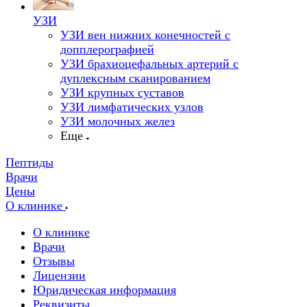
УЗИ
УЗИ вен нижних конечностей с
допплерографией
УЗИ брахиоцефальных артерий с
дуплексным сканированием
УЗИ крупных суставов
УЗИ лимфатических узлов
УЗИ молочных желез
Еще
Пептиды
Врачи
Цены
О клинике
О клинике
Врачи
Отзывы
Лицензии
Юридическая информация
Реквизиты