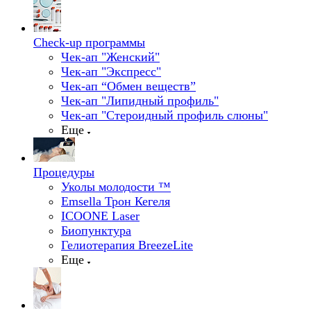
Check-up программы
Чек-ап "Женский"
Чек-ап "Экспресс"
Чек-ап “Обмен веществ”
Чек-ап "Липидный профиль"
Чек-ап "Стероидный профиль слюны"
Еще
Процедуры
Уколы молодости ™
Emsella Трон Кегеля
ICOONE Laser
Биопунктура
Гелиотерапия BreezeLite
Еще