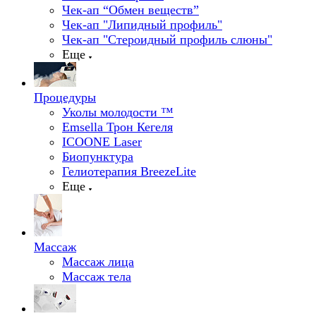
Чек-ап “Обмен веществ”
Чек-ап "Липидный профиль"
Чек-ап "Стероидный профиль слюны"
Еще
Процедуры
Уколы молодости ™
Emsella Трон Кегеля
ICOONE Laser
Биопунктура
Гелиотерапия BreezeLite
Еще
Массаж
Массаж лица
Массаж тела