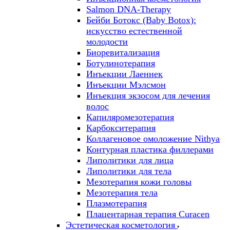
Salmon DNA-Therapy
Бейби Ботокс (Baby Botox):
искусство естественной
молодости
Биоревитализация
Ботулинотерапия
Инъекции Лаеннек
Инъекции Мэлсмон
Инъекция экзосом для лечения
волос
Капиляромезотерапия
Карбокситерапия
Коллагеновое омоложение Nithya
Контурная пластика филлерами
Липолитики для лица
Липолитики для тела
Мезотерапия кожи головы
Мезотерапия тела
Плазмотерапия
Плацентарная терапия Curacen
Эстетическая косметология