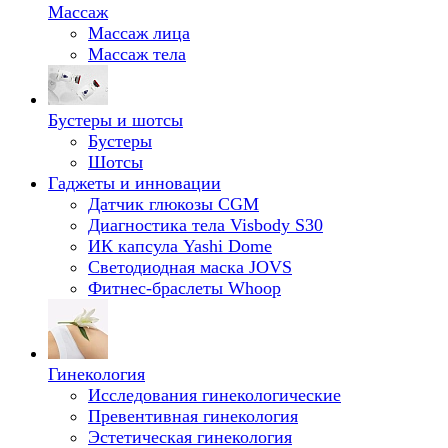
Массаж
Массаж лица
Массаж тела
Бустеры и шотсы
Бустеры
Шотсы
Гаджеты и инновации
Датчик глюкозы CGM
Диагностика тела Visbody S30
ИК капсула Yashi Dome
Светодиодная маска JOVS
Фитнес-браслеты Whoop
Гинекология
Исследования гинекологические
Превентивная гинекология
Эстетическая гинекология