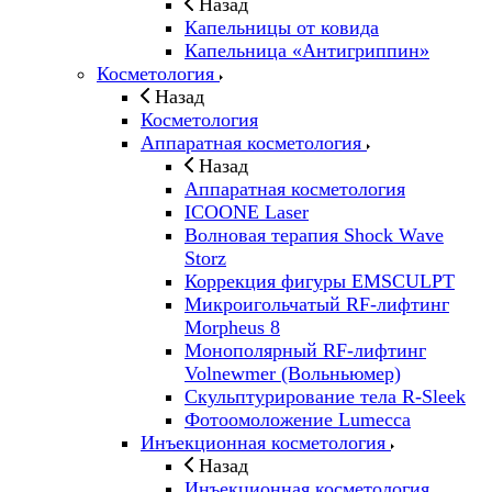
Назад
Капельницы от ковида
Капельница «Антигриппин»
Косметология
Назад
Косметология
Аппаратная косметология
Назад
Аппаратная косметология
ICOONE Laser
Волновая терапия Shock Wave
Storz
Коррекция фигуры EMSCULPT
Микроигольчатый RF-лифтинг
Morpheus 8
Монополярный RF-лифтинг
Volnewmer (Вольньюмер)
Скульптурирование тела R-Sleek
Фотоомоложение Lumecca
Инъекционная косметология
Назад
Инъекционная косметология