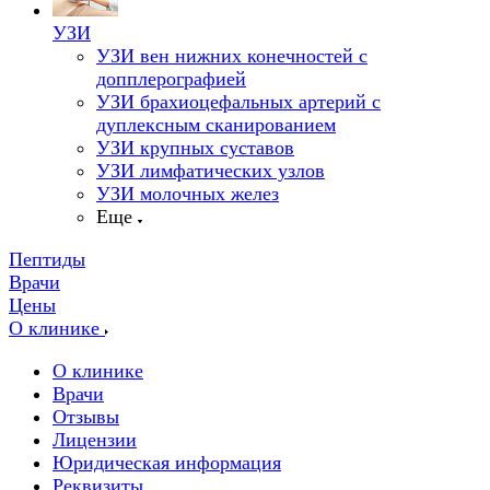
УЗИ
УЗИ вен нижних конечностей с
допплерографией
УЗИ брахиоцефальных артерий с
дуплексным сканированием
УЗИ крупных суставов
УЗИ лимфатических узлов
УЗИ молочных желез
Еще
Пептиды
Врачи
Цены
О клинике
О клинике
Врачи
Отзывы
Лицензии
Юридическая информация
Реквизиты