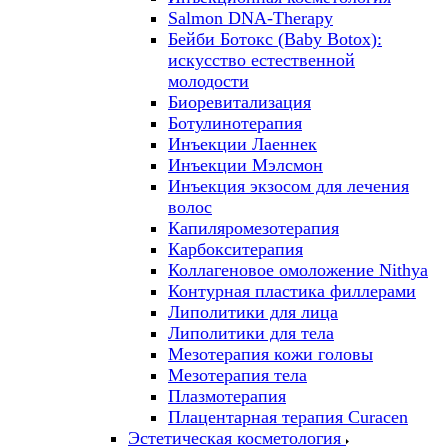
Salmon DNA-Therapy
Бейби Ботокс (Baby Botox):
искусство естественной
молодости
Биоревитализация
Ботулинотерапия
Инъекции Лаеннек
Инъекции Мэлсмон
Инъекция экзосом для лечения
волос
Капиляромезотерапия
Карбокситерапия
Коллагеновое омоложение Nithya
Контурная пластика филлерами
Липолитики для лица
Липолитики для тела
Мезотерапия кожи головы
Мезотерапия тела
Плазмотерапия
Плацентарная терапия Curacen
Эстетическая косметология