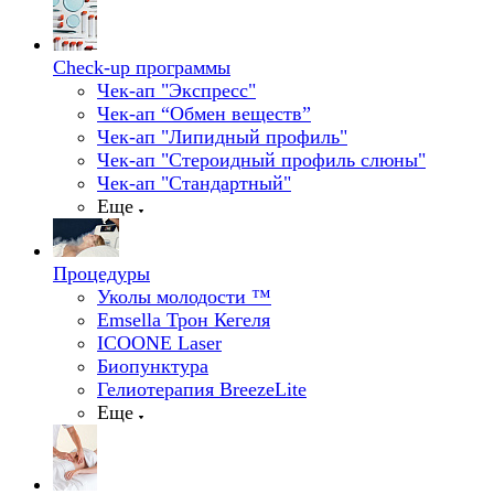
Check-up программы
Чек-ап "Экспресс"
Чек-ап “Обмен веществ”
Чек-ап "Липидный профиль"
Чек-ап "Стероидный профиль слюны"
Чек-ап "Стандартный"
Еще
Процедуры
Уколы молодости ™
Emsella Трон Кегеля
ICOONE Laser
Биопунктура
Гелиотерапия BreezeLite
Еще