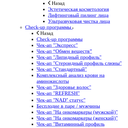
Назад
Эстетическая косметология
Лифтинговый пилинг лица
Ультразвуковая чистка лица
Check-up программы
Назад
Check-up программы
Чек-ап "Экспресс"
Чек-ап “Обмен веществ”
Чек-ап "Липидный профиль"
Чек-ап "Стероидный профиль слюны"
Чек-ап "Стандартный"
Комплексный анализ крови на
аминокислоты
Чек-ап "Здоровье волос"
Чек-ап "REFRESH"
Чек-ап "NAD⁺ статус"
Бесплодие в паре / мужчины
Чек-ап "На онкомаркеры (мужской)"
Чек-ап "На онкомаркеры (женский)"
Чек-ап "Витаминный профиль