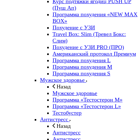
Курс подтяжки ягодиц PUSH UP
(Пуш Ап)
Программа похудения «NEW MAX
BOX»
Похудение с УЗИ
Travel Box: Slim (Тревел Бокс:
Слим)
Похудение с УЗИ PRO (ПРО)
Американский протокол Премиум
Программа похудения L
Программа похудения M
Программа похудения S
Мужское здоровье
Назад
Мужское здоровье
Программа «Тестостерон M»
Программа «Тестостерон L»
Тестобустер
Антистресс
Назад
Антистресс
Антистресс