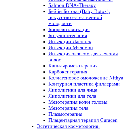
Salmon DNA-Therapy
Бейби Ботокс (Baby Botox):
искусство естественной
молодости
Биоревитализация
Ботулинотерапия
Инъекции Лаеннек
Инъекции Мэлсмон
Инъекция экзосом для лечения
волос
Капиляромезотерапия
Карбокситерапия
Коллагеновое омоложение Nithya
Контурная пластика филлерами
Липолитики для лица
Липолитики для тела
Мезотерапия кожи головы
Мезотерапия тела
Плазмотерапия
Плацентарная терапия Curacen
Эстетическая косметология