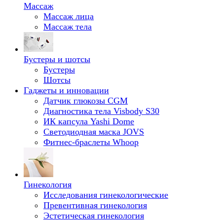
Массаж
Массаж лица
Массаж тела
Бустеры и шотсы
Бустеры
Шотсы
Гаджеты и инновации
Датчик глюкозы CGM
Диагностика тела Visbody S30
ИК капсула Yashi Dome
Светодиодная маска JOVS
Фитнес-браслеты Whoop
Гинекология
Исследования гинекологические
Превентивная гинекология
Эстетическая гинекология