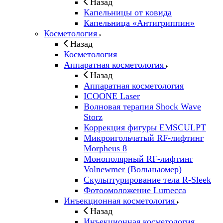
Назад
Капельницы от ковида
Капельница «Антигриппин»
Косметология
Назад
Косметология
Аппаратная косметология
Назад
Аппаратная косметология
ICOONE Laser
Волновая терапия Shock Wave
Storz
Коррекция фигуры EMSCULPT
Микроигольчатый RF-лифтинг
Morpheus 8
Монополярный RF-лифтинг
Volnewmer (Вольньюмер)
Скульптурирование тела R-Sleek
Фотоомоложение Lumecca
Инъекционная косметология
Назад
Инъекционная косметология