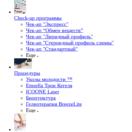
Check-up программы
Чек-ап "Экспресс"
Чек-ап “Обмен веществ”
Чек-ап "Липидный профиль"
Чек-ап "Стероидный профиль слюны"
Чек-ап "Стандартный"
Еще
Процедуры
Уколы молодости ™
Emsella Трон Кегеля
ICOONE Laser
Биопунктура
Гелиотерапия BreezeLite
Еще