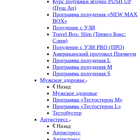
Курс подтяжки ягодиц PUSH UP
(Пуш Ап)
Программа похудения «NEW MAX
BOX»
Похудение с УЗИ
Travel Box: Slim (Тревел Бокс:
Слим)
Похудение с УЗИ PRO (ПРО)
Американский протокол Премиум
Программа похудения L
Программа похудения M
Программа похудения S
Мужское здоровье
Назад
Мужское здоровье
Программа «Тестостерон M»
Программа «Тестостерон L»
Тестобустер
Антистресс
Назад
Антистресс
Антистресс