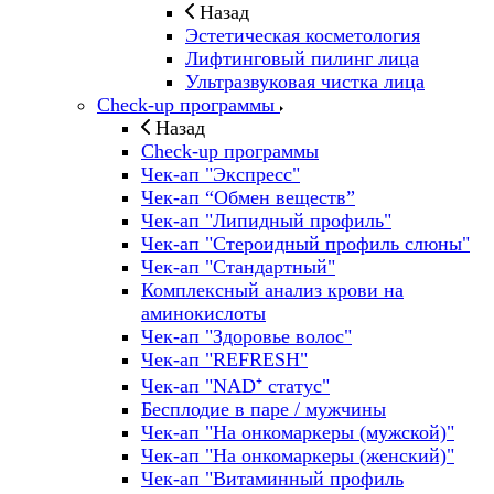
Назад
Эстетическая косметология
Лифтинговый пилинг лица
Ультразвуковая чистка лица
Check-up программы
Назад
Check-up программы
Чек-ап "Экспресс"
Чек-ап “Обмен веществ”
Чек-ап "Липидный профиль"
Чек-ап "Стероидный профиль слюны"
Чек-ап "Стандартный"
Комплексный анализ крови на
аминокислоты
Чек-ап "Здоровье волос"
Чек-ап "REFRESH"
Чек-ап "NAD⁺ статус"
Бесплодие в паре / мужчины
Чек-ап "На онкомаркеры (мужской)"
Чек-ап "На онкомаркеры (женский)"
Чек-ап "Витаминный профиль