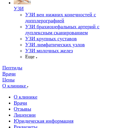
УЗИ
УЗИ вен нижних конечностей с
допплерографией
УЗИ брахиоцефальных артерий с
дуплексным сканированием
УЗИ крупных суставов
УЗИ лимфатических узлов
УЗИ молочных желез
Еще
Пептиды
Врачи
Цены
О клинике
О клинике
Врачи
Отзывы
Лицензии
Юридическая информация
Реквизиты