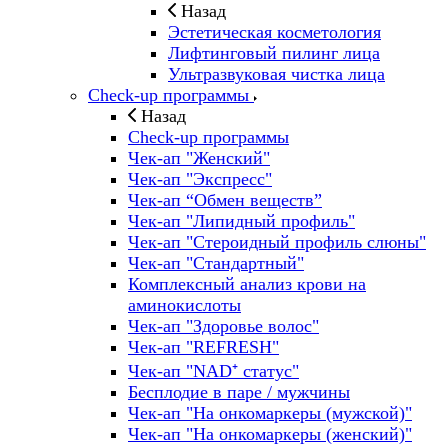
Назад
Эстетическая косметология
Лифтинговый пилинг лица
Ультразвуковая чистка лица
Check-up программы
Назад
Check-up программы
Чек-ап "Женский"
Чек-ап "Экспресс"
Чек-ап “Обмен веществ”
Чек-ап "Липидный профиль"
Чек-ап "Стероидный профиль слюны"
Чек-ап "Стандартный"
Комплексный анализ крови на
аминокислоты
Чек-ап "Здоровье волос"
Чек-ап "REFRESH"
Чек-ап "NAD⁺ статус"
Бесплодие в паре / мужчины
Чек-ап "На онкомаркеры (мужской)"
Чек-ап "На онкомаркеры (женский)"