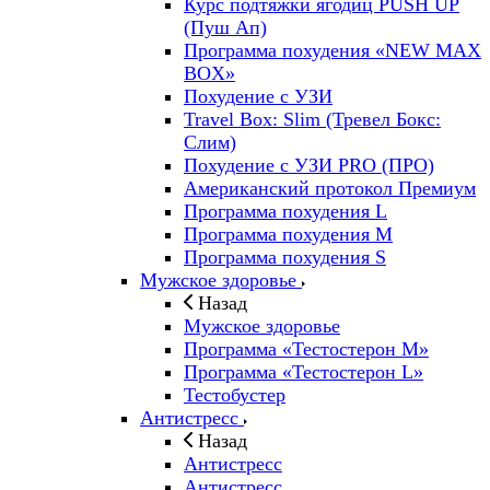
Курс подтяжки ягодиц PUSH UP
(Пуш Ап)
Программа похудения «NEW MAX
BOX»
Похудение с УЗИ
Travel Box: Slim (Тревел Бокс:
Слим)
Похудение с УЗИ PRO (ПРО)
Американский протокол Премиум
Программа похудения L
Программа похудения M
Программа похудения S
Мужское здоровье
Назад
Мужское здоровье
Программа «Тестостерон M»
Программа «Тестостерон L»
Тестобустер
Антистресс
Назад
Антистресс
Антистресс