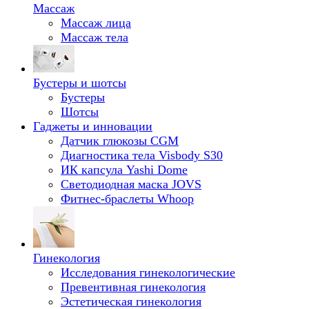
Массаж
Массаж лица
Массаж тела
Бустеры и шотсы
Бустеры
Шотсы
Гаджеты и инновации
Датчик глюкозы CGM
Диагностика тела Visbody S30
ИК капсула Yashi Dome
Светодиодная маска JOVS
Фитнес-браслеты Whoop
Гинекология
Исследования гинекологические
Превентивная гинекология
Эстетическая гинекология