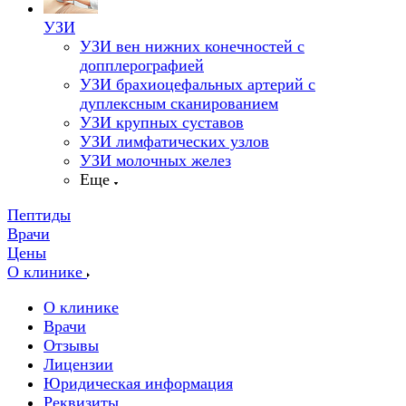
УЗИ
УЗИ вен нижних конечностей с
допплерографией
УЗИ брахиоцефальных артерий с
дуплексным сканированием
УЗИ крупных суставов
УЗИ лимфатических узлов
УЗИ молочных желез
Еще
Пептиды
Врачи
Цены
О клинике
О клинике
Врачи
Отзывы
Лицензии
Юридическая информация
Реквизиты