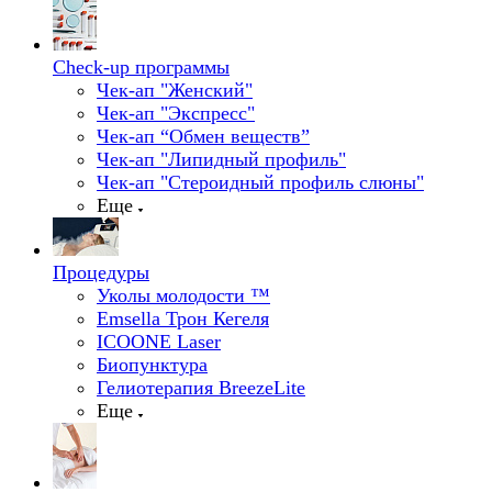
Check-up программы
Чек-ап "Женский"
Чек-ап "Экспресс"
Чек-ап “Обмен веществ”
Чек-ап "Липидный профиль"
Чек-ап "Стероидный профиль слюны"
Еще
Процедуры
Уколы молодости ™
Emsella Трон Кегеля
ICOONE Laser
Биопунктура
Гелиотерапия BreezeLite
Еще