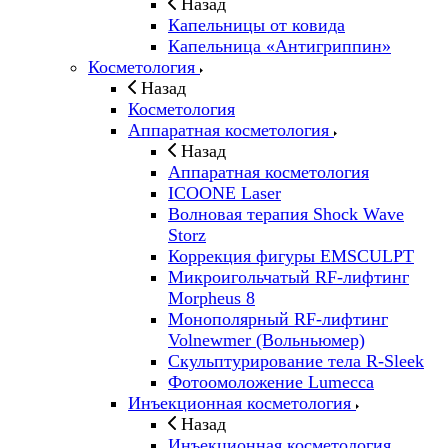
Назад
Капельницы от ковида
Капельница «Антигриппин»
Косметология
Назад
Косметология
Аппаратная косметология
Назад
Аппаратная косметология
ICOONE Laser
Волновая терапия Shock Wave
Storz
Коррекция фигуры EMSCULPT
Микроигольчатый RF-лифтинг
Morpheus 8
Монополярный RF-лифтинг
Volnewmer (Вольньюмер)
Скульптурирование тела R-Sleek
Фотоомоложение Lumecca
Инъекционная косметология
Назад
Инъекционная косметология