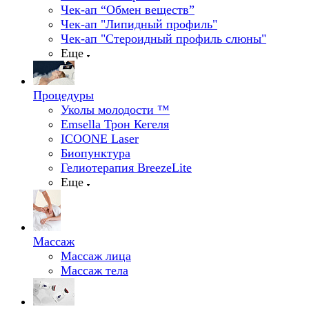
Чек-ап “Обмен веществ”
Чек-ап "Липидный профиль"
Чек-ап "Стероидный профиль слюны"
Еще
Процедуры
Уколы молодости ™
Emsella Трон Кегеля
ICOONE Laser
Биопунктура
Гелиотерапия BreezeLite
Еще
Массаж
Массаж лица
Массаж тела