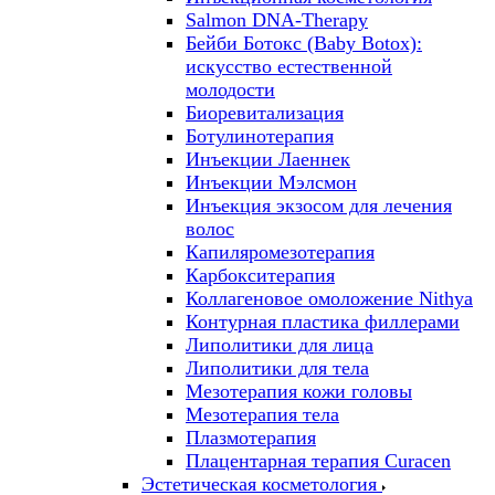
Salmon DNA-Therapy
Бейби Ботокс (Baby Botox):
искусство естественной
молодости
Биоревитализация
Ботулинотерапия
Инъекции Лаеннек
Инъекции Мэлсмон
Инъекция экзосом для лечения
волос
Капиляромезотерапия
Карбокситерапия
Коллагеновое омоложение Nithya
Контурная пластика филлерами
Липолитики для лица
Липолитики для тела
Мезотерапия кожи головы
Мезотерапия тела
Плазмотерапия
Плацентарная терапия Curacen
Эстетическая косметология